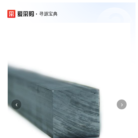
寻源宝典
‹
›