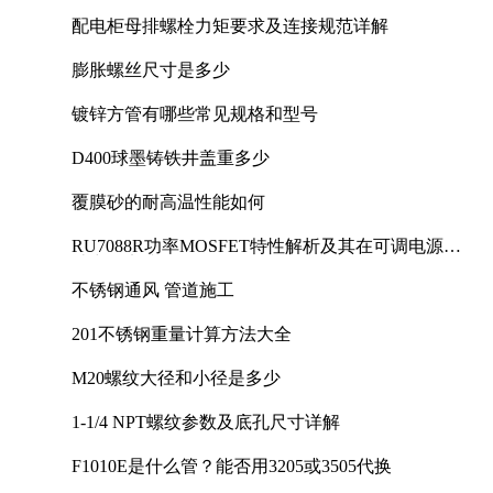
配电柜母排螺栓力矩要求及连接规范详解
膨胀螺丝尺寸是多少
镀锌方管有哪些常见规格和型号
D400球墨铸铁井盖重多少
覆膜砂的耐高温性能如何
RU7088R功率MOSFET特性解析及其在可调电源设
计中的实践
不锈钢通风 管道施工
201不锈钢重量计算方法大全
M20螺纹大径和小径是多少
1-1/4 NPT螺纹参数及底孔尺寸详解
F1010E是什么管？能否用3205或3505代换