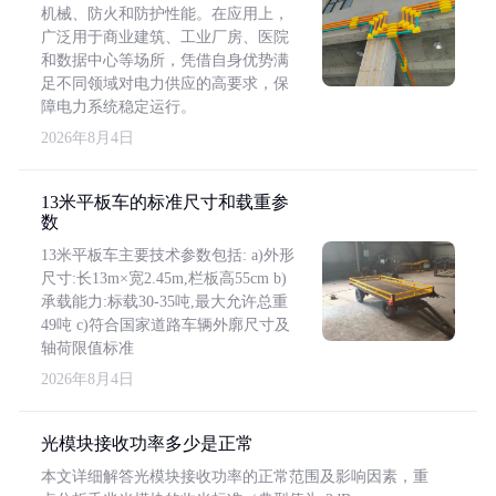
机械、防火和防护性能。在应用上，
广泛用于商业建筑、工业厂房、医院
和数据中心等场所，凭借自身优势满
足不同领域对电力供应的高要求，保
障电力系统稳定运行。
2026年8月4日
13米平板车的标准尺寸和载重参
数
13米平板车主要技术参数包括: a)外形
尺寸:长13m×宽2.45m,栏板高55cm b)
承载能力:标载30-35吨,最大允许总重
49吨 c)符合国家道路车辆外廓尺寸及
轴荷限值标准
2026年8月4日
光模块接收功率多少是正常
本文详细解答光模块接收功率的正常范围及影响因素，重