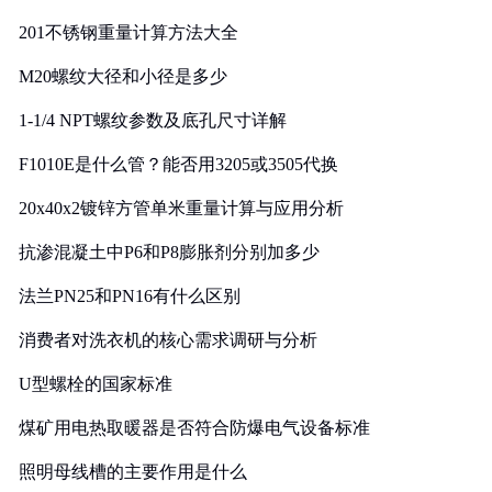
201不锈钢重量计算方法大全
M20螺纹大径和小径是多少
1-1/4 NPT螺纹参数及底孔尺寸详解
F1010E是什么管？能否用3205或3505代换
20x40x2镀锌方管单米重量计算与应用分析
抗渗混凝土中P6和P8膨胀剂分别加多少
法兰PN25和PN16有什么区别
消费者对洗衣机的核心需求调研与分析
U型螺栓的国家标准
煤矿用电热取暖器是否符合防爆电气设备标准
照明母线槽的主要作用是什么