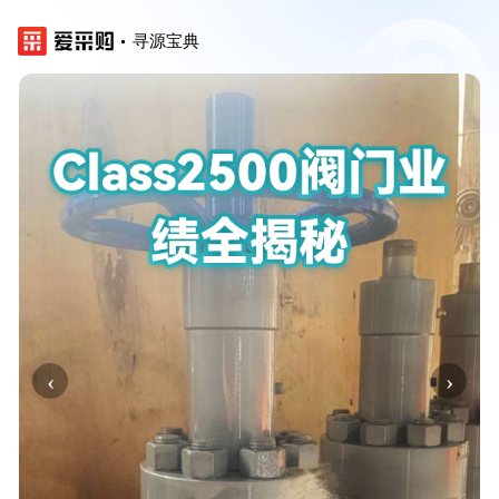
寻源宝典
‹
›