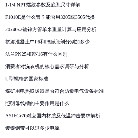
1-1/4 NPT螺纹参数及底孔尺寸详解
F1010E是什么管？能否用3205或3505代换
20x40x2镀锌方管单米重量计算与应用分析
抗渗混凝土中P6和P8膨胀剂分别加多少
法兰PN25和PN16有什么区别
消费者对洗衣机的核心需求调研与分析
U型螺栓的国家标准
煤矿用电热取暖器是否符合防爆电气设备标准
照明母线槽的主要作用是什么
A516Gr70对应国内材质及低温冲击要求解析
镀镍钢带可以过多少电流