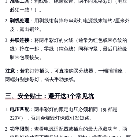
准备工具
：剥线钳、绝缘胶带、两串同规格彩灯（电压
必须一致！）。
剥线处理
：用剥线钳剪掉每串彩灯电源线末端约2厘米外
皮，露出铜丝。
并联连接
：将两串彩灯的火线（通常为红色或带条纹的
线）拧在一起，零线（纯色线）同样拧紧，最后用绝缘
胶带包裹接头。
注意
：若彩灯带插头，可直接购买分线器，一端插插座，
两端分别接彩灯，省去手动接线。
三、安全贴士：避开这3个常见坑
电压匹配
：两串彩灯的额定电压必须相同（如都是
220V），否则会烧毁灯珠或引发短路。
功率限制
：查看电源适配器或插座的最大承载功率，两