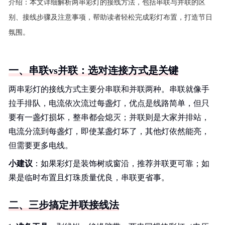
介绍：
本文详细解析两串彩灯的接线方法，包括串联与并联的区
别、接线步骤及注意事项，帮助读者轻松完成彩灯布置，打造节日
氛围。
一、串联vs并联：选对连接方式是关键
两串彩灯的接线方式主要分串联和并联两种。串联就像手
拉手排队，电流依次流过每盏灯，优点是线路简单，但只
要有一盏灯损坏，整串都会熄灭；并联则是大家并排站，
电流分流到每盏灯，即使某盏灯坏了，其他灯依然能亮，
但需要更多电线。
小建议
：如果彩灯是装饰树或窗沿，推荐并联更可靠；如
果是临时布置且灯珠质量优良，串联更省事。
二、三步搞定并联接线法