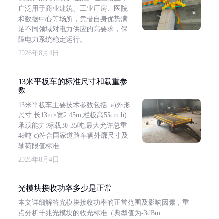
广泛用于商业建筑、工业厂房、医院
和数据中心等场所，凭借自身优势满
足不同领域对电力供应的高要求，保
障电力系统稳定运行。
2026年8月4日
13米平板车的标准尺寸和载重参
数
13米平板车主要技术参数包括: a)外形
尺寸:长13m×宽2.45m,栏板高55cm b)
承载能力:标载30-35吨,最大允许总重
49吨 c)符合国家道路车辆外廓尺寸及
轴荷限值标准
2026年8月4日
光模块接收功率多少是正常
本文详细解答光模块接收功率的正常范围及影响因素，重
点分析千兆光模块的收光标准（典型值为-3dBm