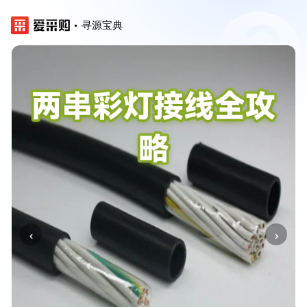
寻源宝典
‹
›