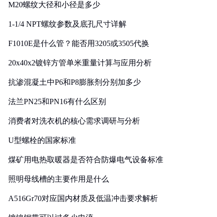
M20螺纹大径和小径是多少
1-1/4 NPT螺纹参数及底孔尺寸详解
F1010E是什么管？能否用3205或3505代换
20x40x2镀锌方管单米重量计算与应用分析
抗渗混凝土中P6和P8膨胀剂分别加多少
法兰PN25和PN16有什么区别
消费者对洗衣机的核心需求调研与分析
U型螺栓的国家标准
煤矿用电热取暖器是否符合防爆电气设备标准
照明母线槽的主要作用是什么
A516Gr70对应国内材质及低温冲击要求解析