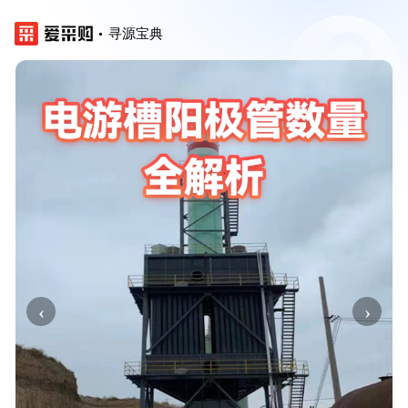
寻源宝典
‹
›