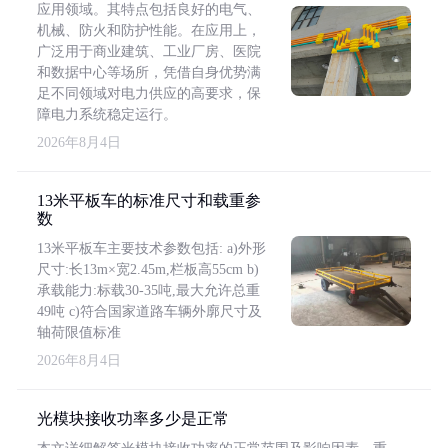
应用领域。其特点包括良好的电气、
机械、防火和防护性能。在应用上，
广泛用于商业建筑、工业厂房、医院
和数据中心等场所，凭借自身优势满
足不同领域对电力供应的高要求，保
障电力系统稳定运行。
2026年8月4日
13米平板车的标准尺寸和载重参
数
13米平板车主要技术参数包括: a)外形
尺寸:长13m×宽2.45m,栏板高55cm b)
承载能力:标载30-35吨,最大允许总重
49吨 c)符合国家道路车辆外廓尺寸及
轴荷限值标准
2026年8月4日
光模块接收功率多少是正常