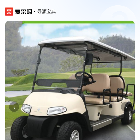
寻源宝典
‹
›