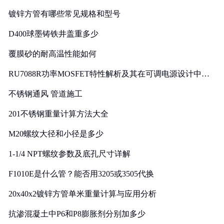
镀锌方管有哪些常见规格和型号
D400球墨铸铁井盖重多少
覆膜砂的耐高温性能如何
RU7088R功率MOSFET特性解析及其在可调电源设计中的
实践
不锈钢通风 管道施工
201不锈钢重量计算方法大全
M20螺纹大径和小径是多少
1-1/4 NPT螺纹参数及底孔尺寸详解
F1010E是什么管？能否用3205或3505代换
20x40x2镀锌方管单米重量计算与应用分析
抗渗混凝土中P6和P8膨胀剂分别加多少