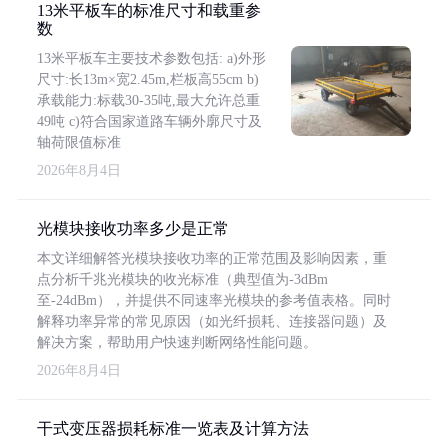
13米平板车的标准尺寸和载重参
数
13米平板车主要技术参数包括: a)外形
尺寸:长13m×宽2.45m,栏板高55cm b)
承载能力:标载30-35吨,最大允许总重
49吨 c)符合国家道路车辆外廓尺寸及
轴荷限值标准
2026年8月4日
光模块接收功率多少是正常
本文详细解答光模块接收功率的正常范围及影响因素，重
点分析千兆光模块的收光标准（典型值为-3dBm
至-24dBm），并提供不同速率光模块的参考值表格。同时
解释功率异常的常见原因（如光纤损耗、连接器问题）及
解决方案，帮助用户快速判断网络性能问题。
2026年8月4日
干式变压器损耗标准一览表及计算方法