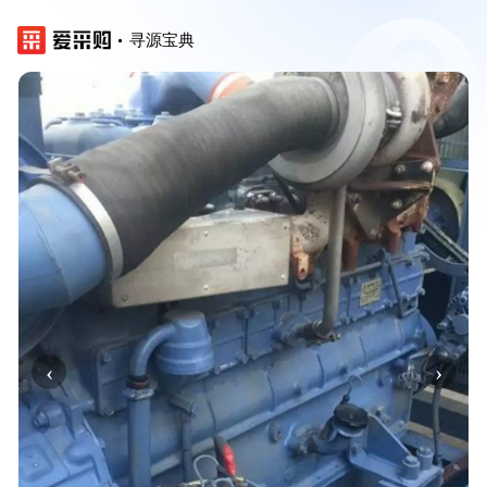
寻源宝典
‹
›