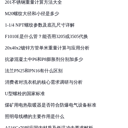
201不锈钢重量计算方法大全
M20螺纹大径和小径是多少
1-1/4 NPT螺纹参数及底孔尺寸详解
F1010E是什么管？能否用3205或3505代换
20x40x2镀锌方管单米重量计算与应用分析
抗渗混凝土中P6和P8膨胀剂分别加多少
法兰PN25和PN16有什么区别
消费者对洗衣机的核心需求调研与分析
U型螺栓的国家标准
煤矿用电热取暖器是否符合防爆电气设备标准
照明母线槽的主要作用是什么
A516Gr70对应国内材质及低温冲击要求解析