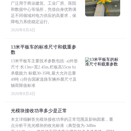
广泛用于商业建筑、工业厂房、医院
和数据中心等场所，凭借自身优势满
足不同领域对电力供应的高要求，保
障电力系统稳定运行。
2026年8月4日
13米平板车的标准尺寸和载重参
数
13米平板车主要技术参数包括: a)外形
尺寸:长13m×宽2.45m,栏板高55cm b)
承载能力:标载30-35吨,最大允许总重
49吨 c)符合国家道路车辆外廓尺寸及
轴荷限值标准
2026年8月4日
光模块接收功率多少是正常
本文详细解答光模块接收功率的正常范围及影响因素，重
点分析千兆光模块的收光标准（典型值为-3dBm