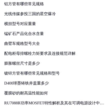
铝方管有哪些常见规格
光线传媒参投三国的星空爆冷
横担型号对应重量
锰矿石产品化合水含量
曲臂车规格型号大全
配电柜母排螺栓力矩要求及连接规范详解
膨胀螺丝尺寸是多少
镀锌方管有哪些常见规格和型号
D400球墨铸铁井盖重多少
覆膜砂的耐高温性能如何
RU7088R功率MOSFET特性解析及其在可调电源设计中的
实践