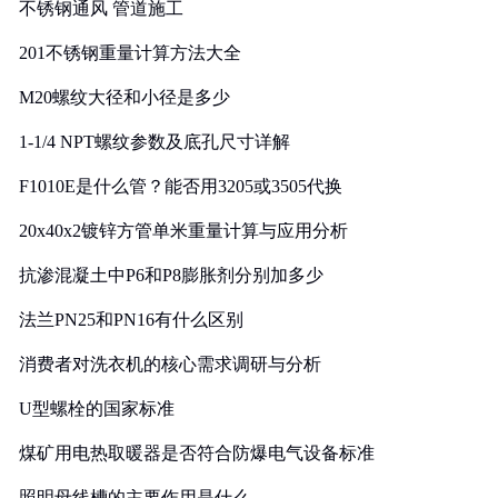
不锈钢通风 管道施工
201不锈钢重量计算方法大全
M20螺纹大径和小径是多少
1-1/4 NPT螺纹参数及底孔尺寸详解
F1010E是什么管？能否用3205或3505代换
20x40x2镀锌方管单米重量计算与应用分析
抗渗混凝土中P6和P8膨胀剂分别加多少
法兰PN25和PN16有什么区别
消费者对洗衣机的核心需求调研与分析
U型螺栓的国家标准
煤矿用电热取暖器是否符合防爆电气设备标准
照明母线槽的主要作用是什么