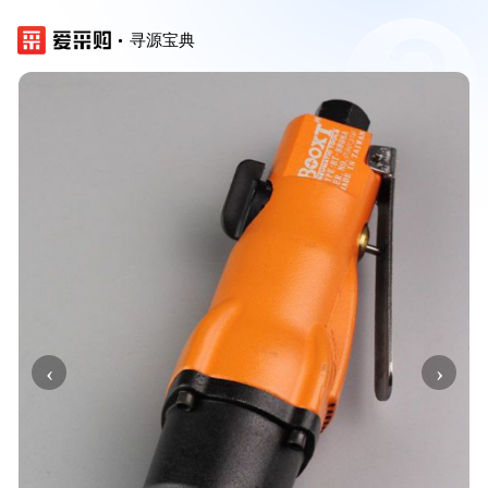
寻源宝典
‹
›