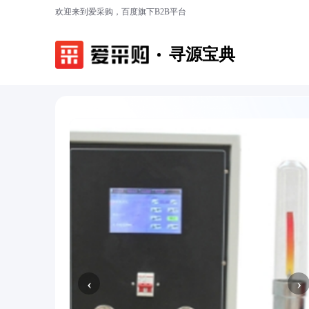
欢迎来到爱采购，百度旗下B2B平台
寻源宝典
‹
›