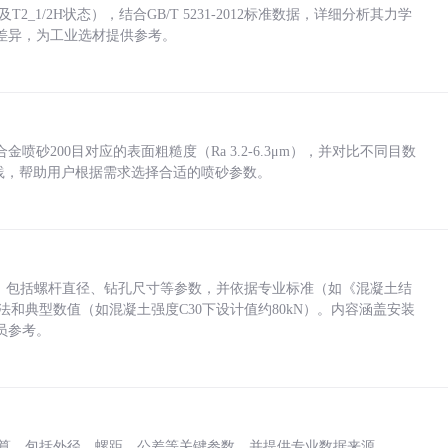
_1/2H状态），结合GB/T 5231-2012标准数据，详细分析其力学
差异，为工业选材提供参考。
砂200目对应的表面粗糙度（Ra 3.2-6.3μm），并对比不同目数
业实践，帮助用户根据需求选择合适的喷砂参数。
力，包括螺杆直径、钻孔尺寸等参数，并依据专业标准（如《混凝土结
方法和典型数值（如混凝土强度C30下设计值约80kN）。内容涵盖安装
员参考。
底孔计算，包括外径、螺距、公差等关键参数，并提供专业数据来源