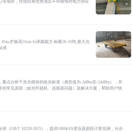
心等场所，凭借自身优势满足不同领域对电力供应
5m,栏板高55cm b)承载能力:标载30-35吨,最大允
标准
点分析千兆光模块的收光标准（典型值为-3dBm至-24dBm），并
常的常见原因（如光纤损耗、连接器问题）及解决方案，帮助用户快
/T 10228-2015），提供1000kVA变压器损耗计算实例，分步