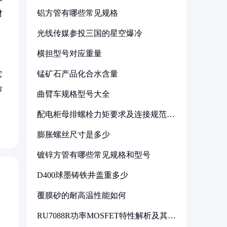
铝方管有哪些常见规格
材
光线传媒参投三国的星空爆冷
横担型号对应重量
锰矿石产品化合水含量
它
命
曲臂车规格型号大全
配电柜母排螺栓力矩要求及连接规范详
解
膨胀螺丝尺寸是多少
镀锌方管有哪些常见规格和型号
D400球墨铸铁井盖重多少
覆膜砂的耐高温性能如何
RU7088R功率MOSFET特性解析及其在
可调电源设计中的实践