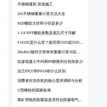
不锈钢通风 管道施工
201不锈钢重量计算方法大全
M20螺纹大径和小径是多少
1-1/4 NPT螺纹参数及底孔尺寸详解
F1010E是什么管？能否用3205或3505代
换
20x40x2镀锌方管单米重量计算与应用
分析
抗渗混凝土中P6和P8膨胀剂分别加多少
法兰PN25和PN16有什么区别
消费者对洗衣机的核心需求调研与分析
U型螺栓的国家标准
煤矿用电热取暖器是否符合防爆电气设
备标准