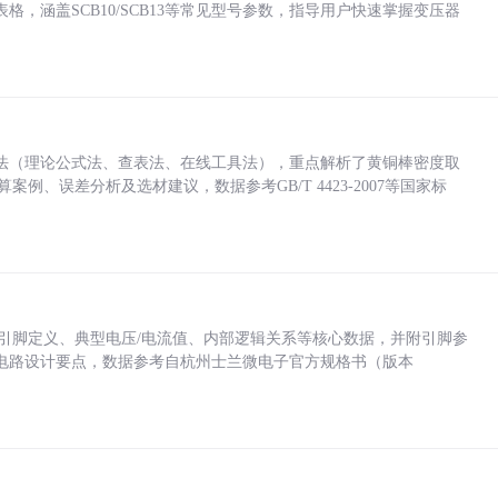
，涵盖SCB10/SCB13等常见型号参数，指导用户快速掌握变压器
法（理论公式法、查表法、在线工具法），重点解析了黄铜棒密度取
计算案例、误差分析及选材建议，数据参考GB/T 4423-2007等国家标
括各引脚定义、典型电压/电流值、内部逻辑关系等核心数据，并附引脚参
电路设计要点，数据参考自杭州士兰微电子官方规格书（版本