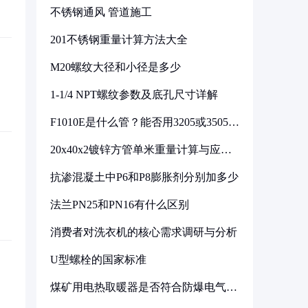
不锈钢通风 管道施工
201不锈钢重量计算方法大全
M20螺纹大径和小径是多少
1-1/4 NPT螺纹参数及底孔尺寸详解
F1010E是什么管？能否用3205或3505代
换
20x40x2镀锌方管单米重量计算与应用
分析
抗渗混凝土中P6和P8膨胀剂分别加多少
法兰PN25和PN16有什么区别
消费者对洗衣机的核心需求调研与分析
U型螺栓的国家标准
煤矿用电热取暖器是否符合防爆电气设
备标准