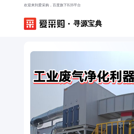
欢迎来到爱采购，百度旗下B2B平台
寻源宝典
‹
›