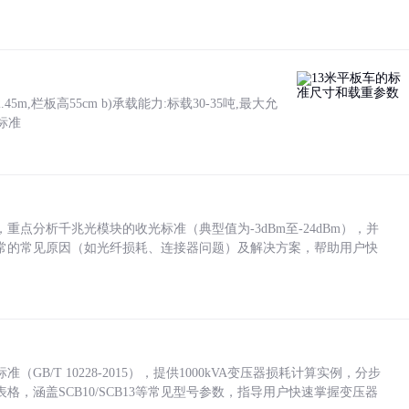
5m,栏板高55cm b)承载能力:标载30-35吨,最大允
标准
点分析千兆光模块的收光标准（典型值为-3dBm至-24dBm），并
常的常见原因（如光纤损耗、连接器问题）及解决方案，帮助用户快
/T 10228-2015），提供1000kVA变压器损耗计算实例，分步
，涵盖SCB10/SCB13等常见型号参数，指导用户快速掌握变压器