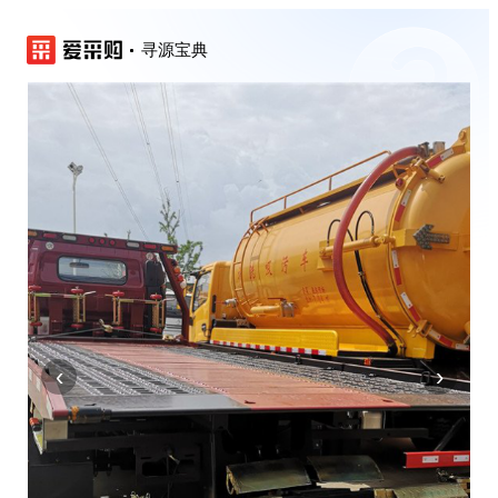
寻源宝典
‹
›