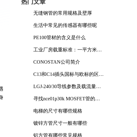
热门文章
无缝钢管的常用规格及壁厚
生活中常见的传感器有哪些呢
PE100管材的含义是什么
工业厂房载重标准：一平方米能
承受多少公斤
CONOSTAN公司简介
C13和C14插头国标与欧标的区别
及其标准解析
LGJ-240/30导线参数及载流量解
遇
析
身
寻找nce01p30k MOSFET管的合
适替代型号
电梯的尺寸有哪些规格
镀锌方管尺寸一般有哪些
铝方管有哪些常见规格