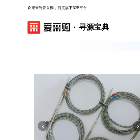
欢迎来到爱采购，百度旗下B2B平台
寻源宝典
‹
›