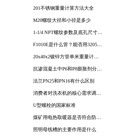
201不锈钢重量计算方法大全
M20螺纹大径和小径是多少
1-1/4 NPT螺纹参数及底孔尺寸详
解
F1010E是什么管？能否用3205或
3505代换
20x40x2镀锌方管单米重量计算
与应用分析
抗渗混凝土中P6和P8膨胀剂分别
加多少
法兰PN25和PN16有什么区别
消费者对洗衣机的核心需求调研
与分析
U型螺栓的国家标准
煤矿用电热取暖器是否符合防爆
电气设备标准
照明母线槽的主要作用是什么