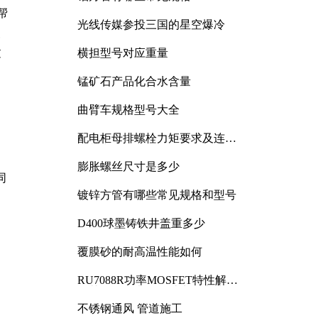
帮
光线传媒参投三国的星空爆冷
慢
过
横担型号对应重量
锰矿石产品化合水含量
曲臂车规格型号大全
配电柜母排螺栓力矩要求及连接
规范详解
膨胀螺丝尺寸是多少
同
镀锌方管有哪些常见规格和型号
D400球墨铸铁井盖重多少
覆膜砂的耐高温性能如何
RU7088R功率MOSFET特性解析
及其在可调电源设计中的实践
不锈钢通风 管道施工