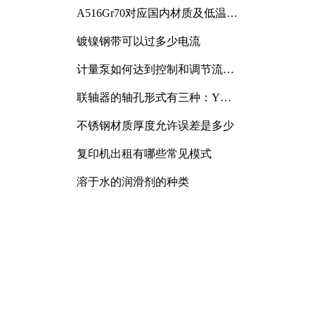
A516Gr70对应国内材质及低温冲
击要求解析
镀镍钢带可以过多少电流
计量泵如何达到控制和调节流量
的目的
联轴器的轴孔形式有三种：Y
型、J型、Z型
不锈钢材质厚度允许误差是多少
复印机出租有哪些常见模式
溶于水的润滑剂的种类