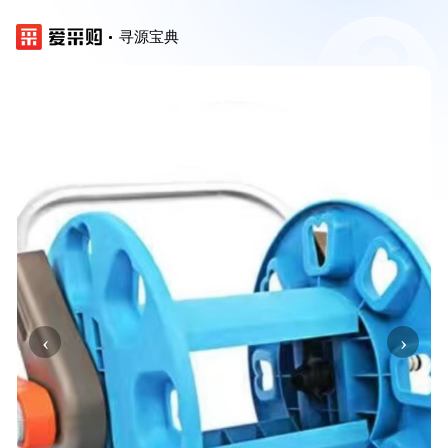
寻源宝典
‹
›