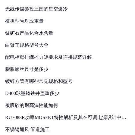
光线传媒参投三国的星空爆冷
横担型号对应重量
锰矿石产品化合水含量
曲臂车规格型号大全
配电柜母排螺栓力矩要求及连接规范详解
膨胀螺丝尺寸是多少
镀锌方管有哪些常见规格和型号
D400球墨铸铁井盖重多少
覆膜砂的耐高温性能如何
RU7088R功率MOSFET特性解析及其在可调电源设计中的
实践
不锈钢通风 管道施工