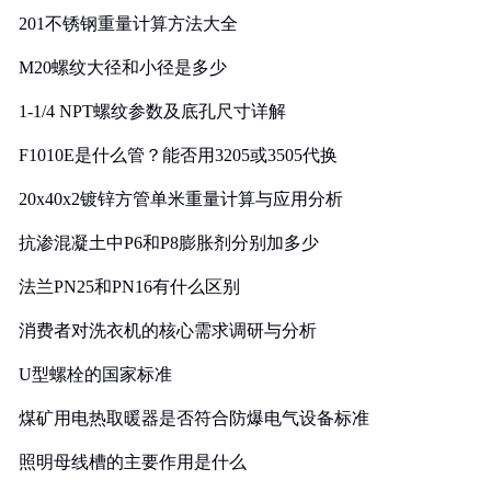
201不锈钢重量计算方法大全
M20螺纹大径和小径是多少
1-1/4 NPT螺纹参数及底孔尺寸详解
F1010E是什么管？能否用3205或3505代换
20x40x2镀锌方管单米重量计算与应用分析
抗渗混凝土中P6和P8膨胀剂分别加多少
法兰PN25和PN16有什么区别
消费者对洗衣机的核心需求调研与分析
U型螺栓的国家标准
煤矿用电热取暖器是否符合防爆电气设备标准
照明母线槽的主要作用是什么