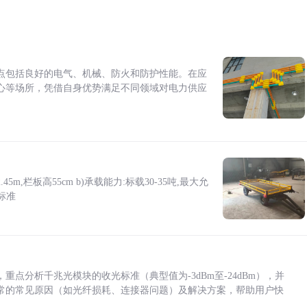
点包括良好的电气、机械、防火和防护性能。在应
心等场所，凭借自身优势满足不同领域对电力供应
5m,栏板高55cm b)承载能力:标载30-35吨,最大允
标准
点分析千兆光模块的收光标准（典型值为-3dBm至-24dBm），并
常的常见原因（如光纤损耗、连接器问题）及解决方案，帮助用户快