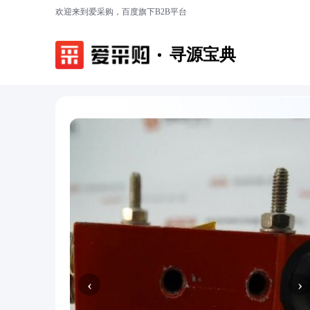
欢迎来到爱采购，百度旗下B2B平台
寻源宝典
‹
›