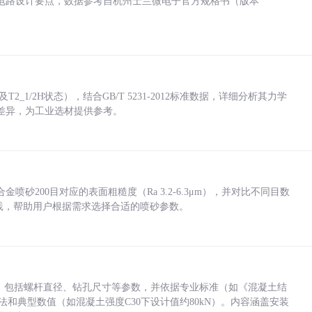
电路设计要点，数据参考自杭州士兰微电子官方规格书（版本
_1/2H状态），结合GB/T 5231-2012标准数据，详细分析其力学
差异，为工业选材提供参考。
砂200目对应的表面粗糙度（Ra 3.2-6.3μm），并对比不同目数
业实践，帮助用户根据需求选择合适的喷砂参数。
力，包括螺杆直径、钻孔尺寸等参数，并依据专业标准（如《混凝土结
方法和典型数值（如混凝土强度C30下设计值约80kN）。内容涵盖安装