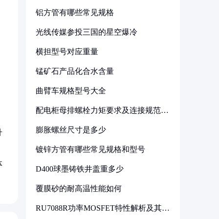
铝方管有哪些常见规格
光线传媒参投三国的星空爆冷
横担型号对应重量
锰矿石产品化合水含量
曲臂车规格型号大全
配电柜母排螺栓力矩要求及连接规范详
解
膨胀螺丝尺寸是多少
升
镀锌方管有哪些常见规格和型号
体
D400球墨铸铁井盖重多少
覆膜砂的耐高温性能如何
RU7088R功率MOSFET特性解析及其在
可调电源设计中的实践