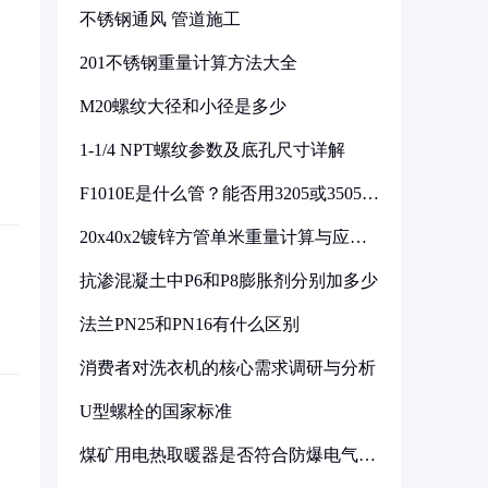
不锈钢通风 管道施工
201不锈钢重量计算方法大全
M20螺纹大径和小径是多少
1-1/4 NPT螺纹参数及底孔尺寸详解
F1010E是什么管？能否用3205或3505代
换
20x40x2镀锌方管单米重量计算与应用
分析
抗渗混凝土中P6和P8膨胀剂分别加多少
法兰PN25和PN16有什么区别
消费者对洗衣机的核心需求调研与分析
U型螺栓的国家标准
煤矿用电热取暖器是否符合防爆电气设
备标准