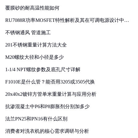
覆膜砂的耐高温性能如何
RU7088R功率MOSFET特性解析及其在可调电源设计中的
实践
不锈钢通风 管道施工
201不锈钢重量计算方法大全
M20螺纹大径和小径是多少
1-1/4 NPT螺纹参数及底孔尺寸详解
F1010E是什么管？能否用3205或3505代换
20x40x2镀锌方管单米重量计算与应用分析
抗渗混凝土中P6和P8膨胀剂分别加多少
法兰PN25和PN16有什么区别
消费者对洗衣机的核心需求调研与分析