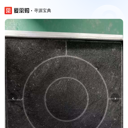
寻源宝典
‹
›