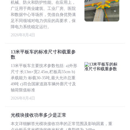
机械、防火和防护性能。在应用上，
广泛用于商业建筑、工业厂房、医院
和数据中心等场所，凭借自身优势满
足不同领域对电力供应的高要求，保
障电力系统稳定运行。
2026年8月4日
13米平板车的标准尺寸和载重参
数
13米平板车主要技术参数包括: a)外形
尺寸:长13m×宽2.45m,栏板高55cm b)
承载能力:标载30-35吨,最大允许总重
49吨 c)符合国家道路车辆外廓尺寸及
轴荷限值标准
2026年8月4日
光模块接收功率多少是正常
本文详细解答光模块接收功率的正常范围及影响因素，重
点分析千兆光模块的收光标准（典型值为-3dBm