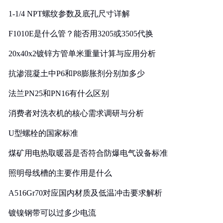
1-1/4 NPT螺纹参数及底孔尺寸详解
F1010E是什么管？能否用3205或3505代换
20x40x2镀锌方管单米重量计算与应用分析
抗渗混凝土中P6和P8膨胀剂分别加多少
法兰PN25和PN16有什么区别
消费者对洗衣机的核心需求调研与分析
U型螺栓的国家标准
煤矿用电热取暖器是否符合防爆电气设备标准
照明母线槽的主要作用是什么
A516Gr70对应国内材质及低温冲击要求解析
镀镍钢带可以过多少电流