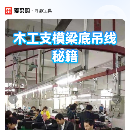
寻源宝典
‹
›