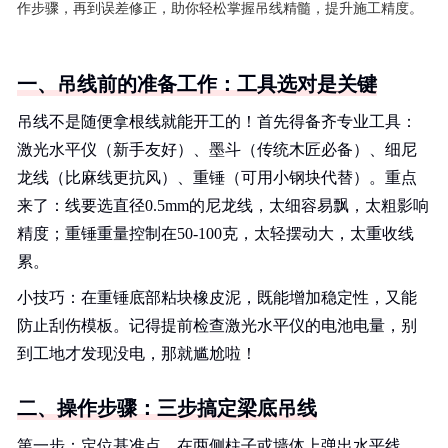
作步骤，再到误差修正，助你轻松掌握吊线精髓，提升施工精度。
一、吊线前的准备工作：工具选对是关键
吊线不是随便拿根线就能开工的！首先得备齐专业工具：
激光水平仪（新手友好）、墨斗（传统木匠必备）、细尼
龙线（比麻线更抗风）、重锤（可用小钢块代替）。重点
来了：线要选直径0.5mm的尼龙线，太细容易飘，太粗影响
精度；重锤重量控制在50-100克，太轻摆动大，太重收线
累。
小技巧：在重锤底部粘块橡皮泥，既能增加稳定性，又能
防止刮伤模板。记得提前检查激光水平仪的电池电量，别
到工地才发现没电，那就尴尬啦！
二、操作步骤：三步搞定梁底吊线
第一步：定位基准点。在两侧柱子或墙体上弹出水平线，