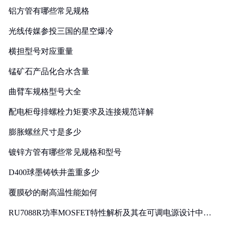
铝方管有哪些常见规格
光线传媒参投三国的星空爆冷
横担型号对应重量
锰矿石产品化合水含量
曲臂车规格型号大全
配电柜母排螺栓力矩要求及连接规范详解
膨胀螺丝尺寸是多少
镀锌方管有哪些常见规格和型号
D400球墨铸铁井盖重多少
覆膜砂的耐高温性能如何
RU7088R功率MOSFET特性解析及其在可调电源设计中的
实践