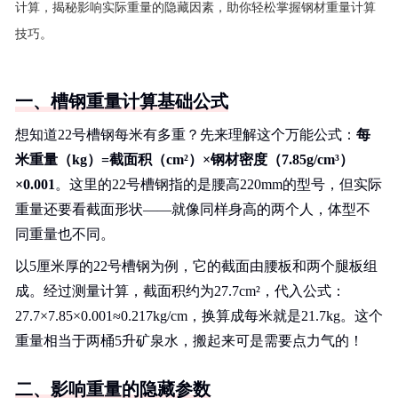
计算，揭秘影响实际重量的隐藏因素，助你轻松掌握钢材重量计算
技巧。
一、槽钢重量计算基础公式
想知道22号槽钢每米有多重？先来理解这个万能公式：
每
米重量（kg）=截面积（cm²）×钢材密度（7.85g/cm³）
×0.001
。这里的22号槽钢指的是腰高220mm的型号，但实际
重量还要看截面形状——就像同样身高的两个人，体型不
同重量也不同。
以5厘米厚的22号槽钢为例，它的截面由腰板和两个腿板组
成。经过测量计算，截面积约为27.7cm²，代入公式：
27.7×7.85×0.001≈0.217kg/cm，换算成每米就是21.7kg。这个
重量相当于两桶5升矿泉水，搬起来可是需要点力气的！
二、影响重量的隐藏参数