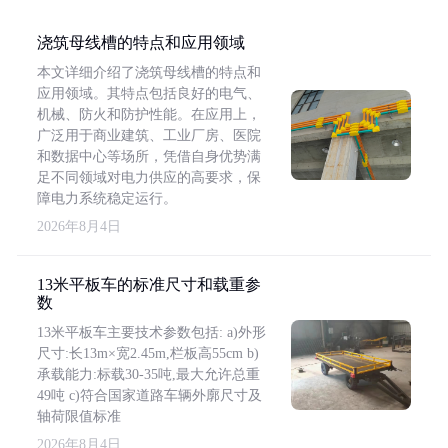
浇筑母线槽的特点和应用领域
本文详细介绍了浇筑母线槽的特点和
应用领域。其特点包括良好的电气、
机械、防火和防护性能。在应用上，
广泛用于商业建筑、工业厂房、医院
和数据中心等场所，凭借自身优势满
足不同领域对电力供应的高要求，保
障电力系统稳定运行。
2026年8月4日
13米平板车的标准尺寸和载重参
数
13米平板车主要技术参数包括: a)外形
尺寸:长13m×宽2.45m,栏板高55cm b)
承载能力:标载30-35吨,最大允许总重
49吨 c)符合国家道路车辆外廓尺寸及
轴荷限值标准
2026年8月4日