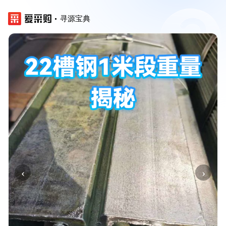
寻源宝典
‹
›