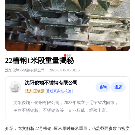
22槽钢1米段重量揭秘
沈阳俊翊不锈钢有限公司
·
2026-03-15 06:58:16
沈阳俊翊不锈钢有限公司
咨询
进店
法人:王俊强
通过真实性核验
沈阳俊翊不锈钢有限公司，2022年成立于辽宁省沈阳市，
主营不锈钢板、不锈钢管等，专业权威，经验丰富。
介绍：
本文解析22号槽钢5厘米厚时每米重量，涵盖截面参数与密度