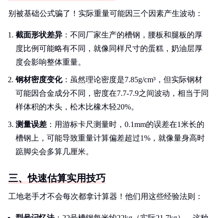
别被基础公式骗了！实际重量可能因三个因素产生波动：
截面形状差异
：不同厂家生产的槽钢，腰板和腿板的厚
度比例可能略有不同，就像同样尺寸的蛋糕，奶油层厚
度会影响整体重量。
钢材密度变化
：虽然理论密度是7.85g/cm³，但实际钢材
可能因合金成分不同，密度在7.7-7.9之间波动，相当于同
样体积的木头，松木比橡木轻20%。
测量误差
：用游标卡尺测量时，0.1mm的误差在1米长的
槽钢上，可能导致重量计算偏差超过1%，就像量身高时
踮脚尖会多算几厘米。
三、快速估算实用技巧
工地老手才不会每次都拿计算器！他们用这些经验法则：
型号记忆法
：22号槽钢每米约22kg（实际21.7kg），这种