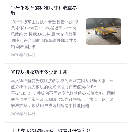
13米平板车的标准尺寸和载重参
数
13米平板车主要技术参数包括: a)外形
尺寸:长13m×宽2.45m,栏板高55cm b)
承载能力:标载30-35吨,最大允许总重
49吨 c)符合国家道路车辆外廓尺寸及
轴荷限值标准
2026年8月4日
光模块接收功率多少是正常
本文详细解答光模块接收功率的正常范围及影响因素，重
点分析千兆光模块的收光标准（典型值为-3dBm
至-24dBm），并提供不同速率光模块的参考值表格。同时
解释功率异常的常见原因（如光纤损耗、连接器问题）及
解决方案，帮助用户快速判断网络性能问题。
2026年8月4日
干式变压器损耗标准一览表及计算方法