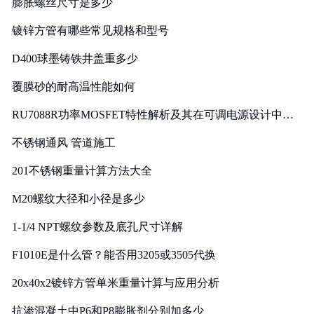
膨胀螺丝尺寸是多少
镀锌方管有哪些常见规格和型号
D400球墨铸铁井盖重多少
覆膜砂的耐高温性能如何
RU7088R功率MOSFET特性解析及其在可调电源设计中的
实践
不锈钢通风 管道施工
201不锈钢重量计算方法大全
M20螺纹大径和小径是多少
1-1/4 NPT螺纹参数及底孔尺寸详解
F1010E是什么管？能否用3205或3505代换
20x40x2镀锌方管单米重量计算与应用分析
抗渗混凝土中P6和P8膨胀剂分别加多少