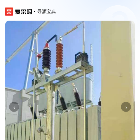
寻源宝典
‹
›