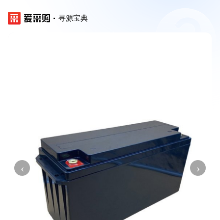
寻源宝典
‹
›