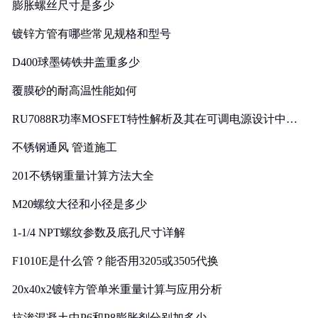
膨胀螺丝尺寸是多少
镀锌方管有哪些常见规格和型号
D400球墨铸铁井盖重多少
覆膜砂的耐高温性能如何
RU7088R功率MOSFET特性解析及其在可调电源设计中的
实践
不锈钢通风 管道施工
201不锈钢重量计算方法大全
M20螺纹大径和小径是多少
1-1/4 NPT螺纹参数及底孔尺寸详解
F1010E是什么管？能否用3205或3505代换
20x40x2镀锌方管单米重量计算与应用分析
抗渗混凝土中P6和P8膨胀剂分别加多少