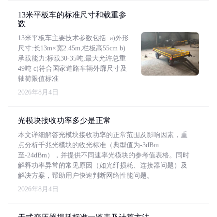
13米平板车的标准尺寸和载重参
数
13米平板车主要技术参数包括: a)外形
尺寸:长13m×宽2.45m,栏板高55cm b)
承载能力:标载30-35吨,最大允许总重
49吨 c)符合国家道路车辆外廓尺寸及
轴荷限值标准
2026年8月4日
光模块接收功率多少是正常
本文详细解答光模块接收功率的正常范围及影响因素，重
点分析千兆光模块的收光标准（典型值为-3dBm
至-24dBm），并提供不同速率光模块的参考值表格。同时
解释功率异常的常见原因（如光纤损耗、连接器问题）及
解决方案，帮助用户快速判断网络性能问题。
2026年8月4日