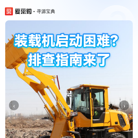
寻源宝典
‹
›