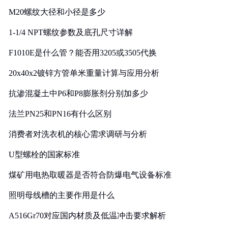
M20螺纹大径和小径是多少
1-1/4 NPT螺纹参数及底孔尺寸详解
F1010E是什么管？能否用3205或3505代换
20x40x2镀锌方管单米重量计算与应用分析
抗渗混凝土中P6和P8膨胀剂分别加多少
法兰PN25和PN16有什么区别
消费者对洗衣机的核心需求调研与分析
U型螺栓的国家标准
煤矿用电热取暖器是否符合防爆电气设备标准
照明母线槽的主要作用是什么
A516Gr70对应国内材质及低温冲击要求解析