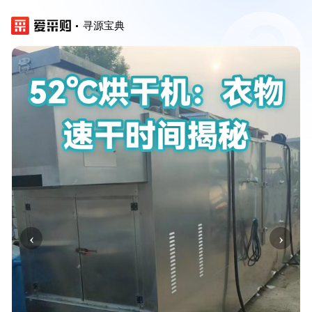
寻源宝典
‹
›