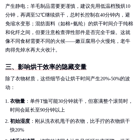
产生静电；羊毛制品需要更谨慎，建议先用低温档预烘10
分钟，再调至52℃继续烘干，总时长控制在40分钟内，避
免缩水变形；混纺面料（如棉+氨纶）的烘干时间介于纯棉
和化纤之间，但要注意检查弹性部件是否完全干燥。这就
像不同食材需要不同的火候——嫩豆腐用小火慢炖，老牛
肉得先焯水再大火收汁。
三、影响烘干效率的隐藏变量
除了衣物材质，这些细节会让烘干时间产生20%-50%的波
动：
衣物量
：单件T恤可能30分钟就干，但塞满整个滚筒时，
时间会延长至90分钟以上
初始湿度
：刚从洗衣机甩干的衣物，比手拧的衣物烘干
快20%