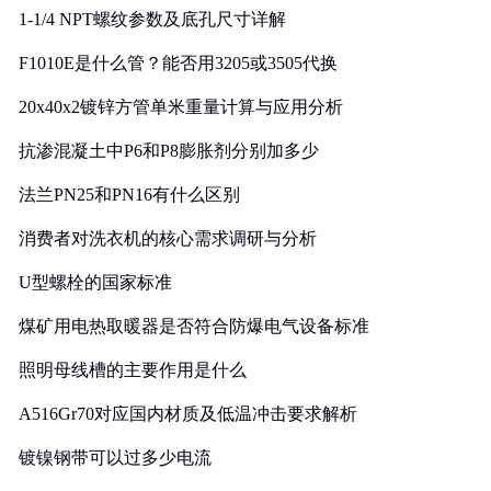
1-1/4 NPT螺纹参数及底孔尺寸详解
F1010E是什么管？能否用3205或3505代换
20x40x2镀锌方管单米重量计算与应用分析
抗渗混凝土中P6和P8膨胀剂分别加多少
法兰PN25和PN16有什么区别
消费者对洗衣机的核心需求调研与分析
U型螺栓的国家标准
煤矿用电热取暖器是否符合防爆电气设备标准
照明母线槽的主要作用是什么
A516Gr70对应国内材质及低温冲击要求解析
镀镍钢带可以过多少电流