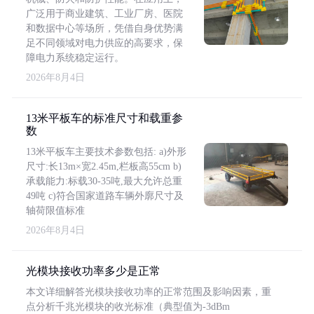
广泛用于商业建筑、工业厂房、医院
和数据中心等场所，凭借自身优势满
足不同领域对电力供应的高要求，保
障电力系统稳定运行。
2026年8月4日
13米平板车的标准尺寸和载重参
数
13米平板车主要技术参数包括: a)外形
尺寸:长13m×宽2.45m,栏板高55cm b)
承载能力:标载30-35吨,最大允许总重
49吨 c)符合国家道路车辆外廓尺寸及
轴荷限值标准
2026年8月4日
光模块接收功率多少是正常
本文详细解答光模块接收功率的正常范围及影响因素，重
点分析千兆光模块的收光标准（典型值为-3dBm