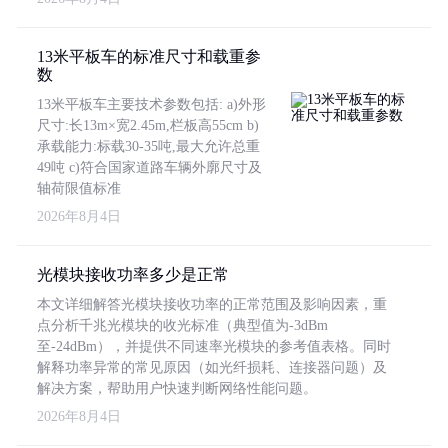
13米平板车的标准尺寸和载重参
数
13米平板车主要技术参数包括: a)外形
尺寸:长13m×宽2.45m,栏板高55cm b)
承载能力:标载30-35吨,最大允许总重
49吨 c)符合国家道路车辆外廓尺寸及
轴荷限值标准
2026年8月4日
光模块接收功率多少是正常
本文详细解答光模块接收功率的正常范围及影响因素，重
点分析千兆光模块的收光标准（典型值为-3dBm
至-24dBm），并提供不同速率光模块的参考值表格。同时
解释功率异常的常见原因（如光纤损耗、连接器问题）及
解决方案，帮助用户快速判断网络性能问题。
2026年8月4日