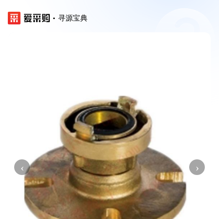
寻源宝典
‹
›