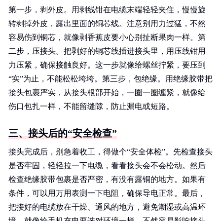
第一步，剥外皮。用剥线钳在电缆末端轻轻夹住，慢慢旋
转剥掉外皮，露出里面的铜芯线。注意别用力过猛，不然
容易伤到铜芯，就像剥香蕉皮要小心别扯断果肉一样。第
二步，压接头。把剥好的铜芯线插进接头里，用压线钳用
力压紧，确保接触良好。这一步就像给螺丝拧紧，要压到
“实”为止，不能松松垮垮。第三步，包绝缘。用绝缘胶带把
接头包裹严实，从接头根部开始，一圈一圈缠紧，就像给
伤口包扎一样，不能留缝隙，防止漏电或短路。
三、接头后的“安全检查”
接头完成后，别急着收工，得做个“安全体检”。先检查接头
是否牢固，轻轻拉一下电缆，看看接头会不会松动。然后
检查绝缘胶带包裹是否严密，有没有露铜的地方。如果有
条件，可以用万用表测一下电阻，确保导电正常。最后，
把接好的电缆放在干燥、通风的地方，避免潮湿或高温环
境，就像给手机充电要选对环境一样，不然容易影响接头