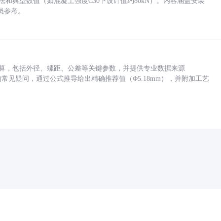
方法和典型数值（如混凝土强度C30下设计值约80kN）。内容涵盖安装
员参考。
底孔计算，包括外径、螺距、公差等关键参数，并提供专业数据来源
孔尺寸的常见疑问，通过公式推导给出精确推荐值（Φ5.18mm），并附加工艺