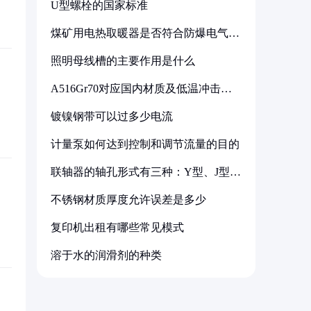
U型螺栓的国家标准
煤矿用电热取暖器是否符合防爆电气设
备标准
照明母线槽的主要作用是什么
A516Gr70对应国内材质及低温冲击要
求解析
镀镍钢带可以过多少电流
计量泵如何达到控制和调节流量的目的
联轴器的轴孔形式有三种：Y型、J型、
Z型
不锈钢材质厚度允许误差是多少
复印机出租有哪些常见模式
溶于水的润滑剂的种类