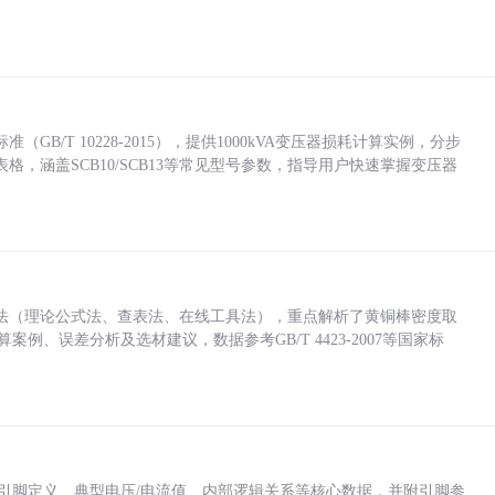
/T 10228-2015），提供1000kVA变压器损耗计算实例，分步
，涵盖SCB10/SCB13等常见型号参数，指导用户快速掌握变压器
法（理论公式法、查表法、在线工具法），重点解析了黄铜棒密度取
计算案例、误差分析及选材建议，数据参考GB/T 4423-2007等国家标
括各引脚定义、典型电压/电流值、内部逻辑关系等核心数据，并附引脚参