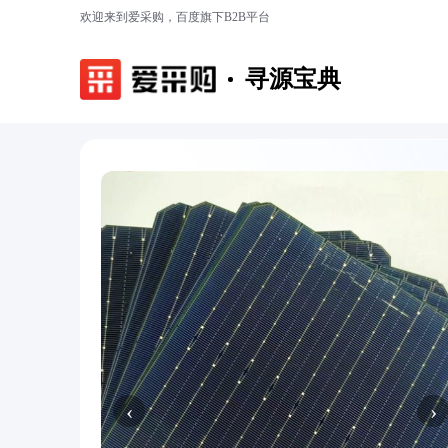
欢迎来到爱采购，百度旗下B2B平台
寻源宝典
‹
›