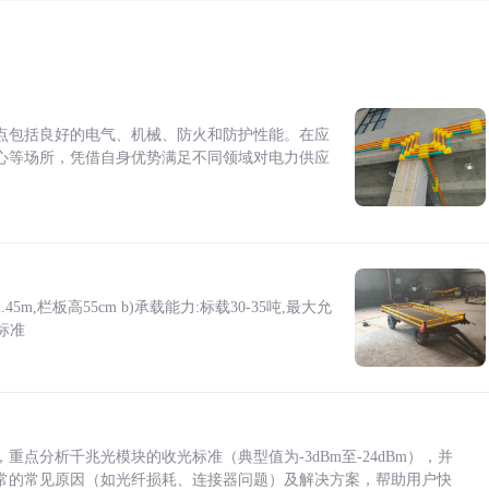
点包括良好的电气、机械、防火和防护性能。在应
心等场所，凭借自身优势满足不同领域对电力供应
5m,栏板高55cm b)承载能力:标载30-35吨,最大允
标准
点分析千兆光模块的收光标准（典型值为-3dBm至-24dBm），并
常的常见原因（如光纤损耗、连接器问题）及解决方案，帮助用户快