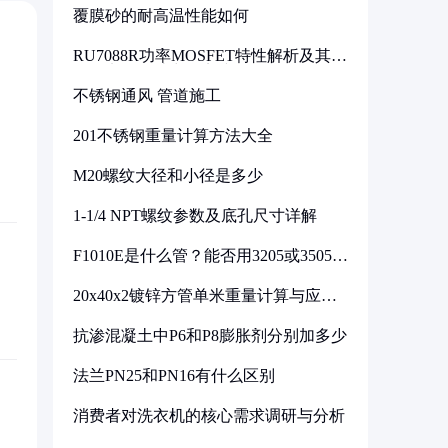
覆膜砂的耐高温性能如何
RU7088R功率MOSFET特性解析及其在
可调电源设计中的实践
不锈钢通风 管道施工
201不锈钢重量计算方法大全
M20螺纹大径和小径是多少
1-1/4 NPT螺纹参数及底孔尺寸详解
F1010E是什么管？能否用3205或3505代
换
20x40x2镀锌方管单米重量计算与应用
分析
抗渗混凝土中P6和P8膨胀剂分别加多少
法兰PN25和PN16有什么区别
消费者对洗衣机的核心需求调研与分析