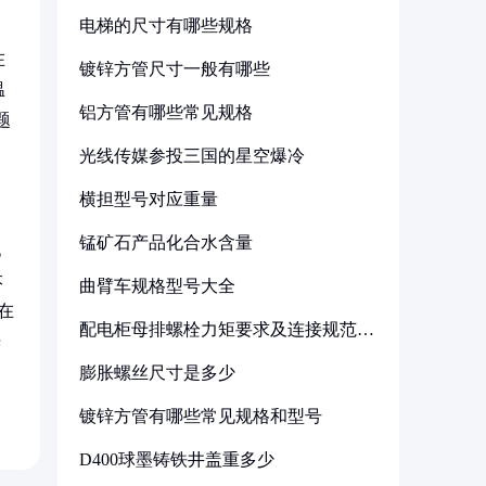
电梯的尺寸有哪些规格
，
在
镀锌方管尺寸一般有哪些
温
铝方管有哪些常见规格
题
光线传媒参投三国的星空爆冷
横担型号对应重量
锰矿石产品化合水含量
化
本
曲臂车规格型号大全
在
配电柜母排螺栓力矩要求及连接规范详
光
解
膨胀螺丝尺寸是多少
镀锌方管有哪些常见规格和型号
D400球墨铸铁井盖重多少