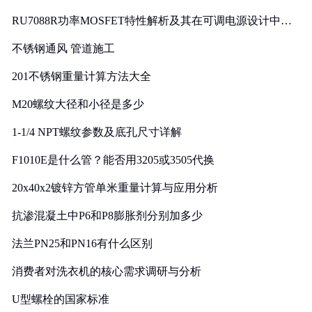
RU7088R功率MOSFET特性解析及其在可调电源设计中的
实践
不锈钢通风 管道施工
201不锈钢重量计算方法大全
M20螺纹大径和小径是多少
1-1/4 NPT螺纹参数及底孔尺寸详解
F1010E是什么管？能否用3205或3505代换
20x40x2镀锌方管单米重量计算与应用分析
抗渗混凝土中P6和P8膨胀剂分别加多少
法兰PN25和PN16有什么区别
消费者对洗衣机的核心需求调研与分析
U型螺栓的国家标准