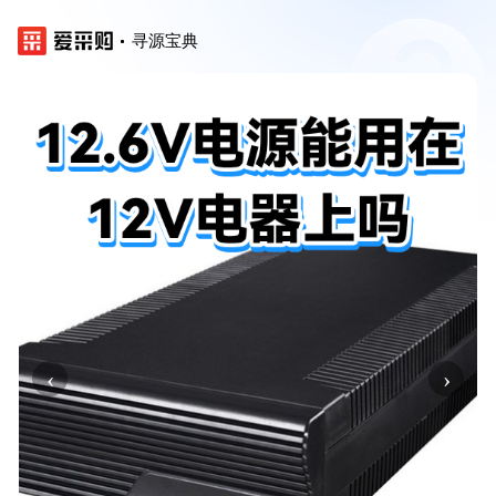
寻源宝典
‹
›