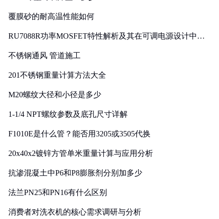
覆膜砂的耐高温性能如何
RU7088R功率MOSFET特性解析及其在可调电源设计中的
实践
不锈钢通风 管道施工
201不锈钢重量计算方法大全
M20螺纹大径和小径是多少
1-1/4 NPT螺纹参数及底孔尺寸详解
F1010E是什么管？能否用3205或3505代换
20x40x2镀锌方管单米重量计算与应用分析
抗渗混凝土中P6和P8膨胀剂分别加多少
法兰PN25和PN16有什么区别
消费者对洗衣机的核心需求调研与分析