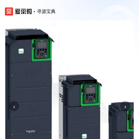
寻源宝典
‹
›