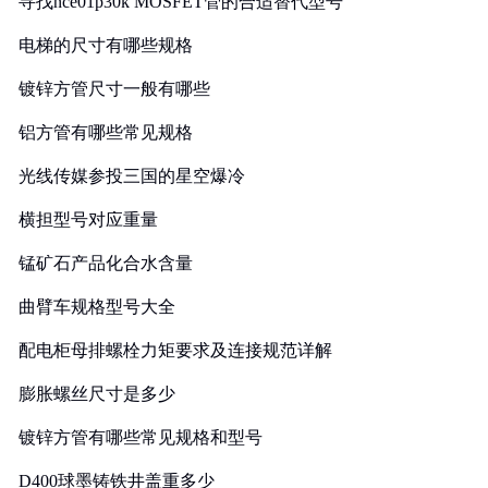
寻找nce01p30k MOSFET管的合适替代型号
电梯的尺寸有哪些规格
镀锌方管尺寸一般有哪些
铝方管有哪些常见规格
光线传媒参投三国的星空爆冷
横担型号对应重量
锰矿石产品化合水含量
曲臂车规格型号大全
配电柜母排螺栓力矩要求及连接规范详解
膨胀螺丝尺寸是多少
镀锌方管有哪些常见规格和型号
D400球墨铸铁井盖重多少