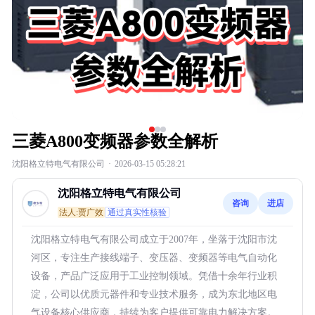
三菱A800变频器参数全解析
沈阳格立特电气有限公司
·
2026-03-15 05:28:21
沈阳格立特电气有限公司
咨询
进店
法人:贾广效
通过真实性核验
沈阳格立特电气有限公司成立于2007年，坐落于沈阳市沈
河区，专注生产接线端子、变压器、变频器等电气自动化
设备，产品广泛应用于工业控制领域。凭借十余年行业积
淀，公司以优质元器件和专业技术服务，成为东北地区电
气设备核心供应商，持续为客户提供可靠电力解决方案。