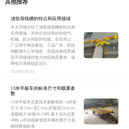
其他推荐
浇筑母线槽的特点和应用领域
本文详细介绍了浇筑母线槽的特点和
应用领域。其特点包括良好的电气、
机械、防火和防护性能。在应用上，
广泛用于商业建筑、工业厂房、医院
和数据中心等场所，凭借自身优势满
足不同领域对电力供应的高要求，保
障电力系统稳定运行。
2026年8月4日
13米平板车的标准尺寸和载重参
数
13米平板车主要技术参数包括: a)外形
尺寸:长13m×宽2.45m,栏板高55cm b)
承载能力:标载30-35吨,最大允许总重
49吨 c)符合国家道路车辆外廓尺寸及
轴荷限值标准