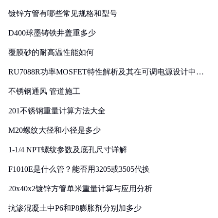
镀锌方管有哪些常见规格和型号
D400球墨铸铁井盖重多少
覆膜砂的耐高温性能如何
RU7088R功率MOSFET特性解析及其在可调电源设计中的
实践
不锈钢通风 管道施工
201不锈钢重量计算方法大全
M20螺纹大径和小径是多少
1-1/4 NPT螺纹参数及底孔尺寸详解
F1010E是什么管？能否用3205或3505代换
20x40x2镀锌方管单米重量计算与应用分析
抗渗混凝土中P6和P8膨胀剂分别加多少