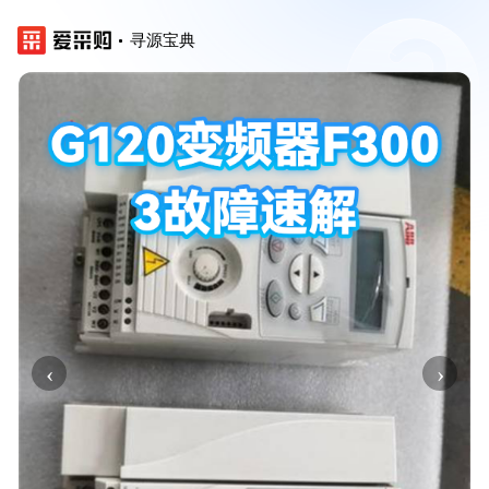
寻源宝典
‹
›