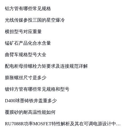
铝方管有哪些常见规格
光线传媒参投三国的星空爆冷
横担型号对应重量
锰矿石产品化合水含量
曲臂车规格型号大全
配电柜母排螺栓力矩要求及连接规范详解
膨胀螺丝尺寸是多少
镀锌方管有哪些常见规格和型号
D400球墨铸铁井盖重多少
覆膜砂的耐高温性能如何
RU7088R功率MOSFET特性解析及其在可调电源设计中的
实践