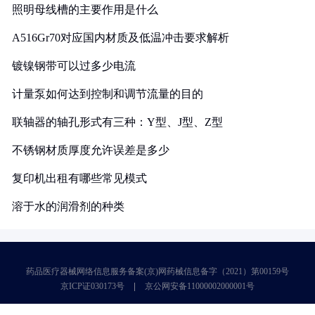
照明母线槽的主要作用是什么
A516Gr70对应国内材质及低温冲击要求解析
镀镍钢带可以过多少电流
计量泵如何达到控制和调节流量的目的
联轴器的轴孔形式有三种：Y型、J型、Z型
不锈钢材质厚度允许误差是多少
复印机出租有哪些常见模式
溶于水的润滑剂的种类
药品医疗器械网络信息服务备案(京)网药械信息备字（2021）第00159号
京ICP证030173号
京公网安备11000002000001号