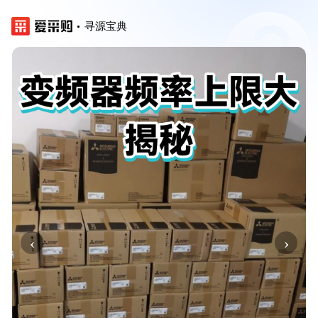
寻源宝典
‹
›