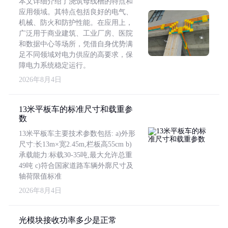
本文详细介绍了浇筑母线槽的特点和
应用领域。其特点包括良好的电气、
机械、防火和防护性能。在应用上，
广泛用于商业建筑、工业厂房、医院
和数据中心等场所，凭借自身优势满
足不同领域对电力供应的高要求，保
障电力系统稳定运行。
2026年8月4日
13米平板车的标准尺寸和载重参
数
13米平板车主要技术参数包括: a)外形
尺寸:长13m×宽2.45m,栏板高55cm b)
承载能力:标载30-35吨,最大允许总重
49吨 c)符合国家道路车辆外廓尺寸及
轴荷限值标准
2026年8月4日
光模块接收功率多少是正常