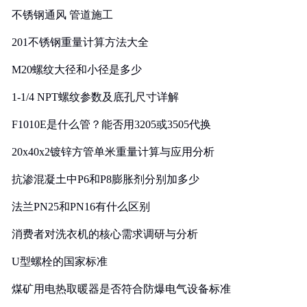
不锈钢通风 管道施工
201不锈钢重量计算方法大全
M20螺纹大径和小径是多少
1-1/4 NPT螺纹参数及底孔尺寸详解
F1010E是什么管？能否用3205或3505代换
20x40x2镀锌方管单米重量计算与应用分析
抗渗混凝土中P6和P8膨胀剂分别加多少
法兰PN25和PN16有什么区别
消费者对洗衣机的核心需求调研与分析
U型螺栓的国家标准
煤矿用电热取暖器是否符合防爆电气设备标准