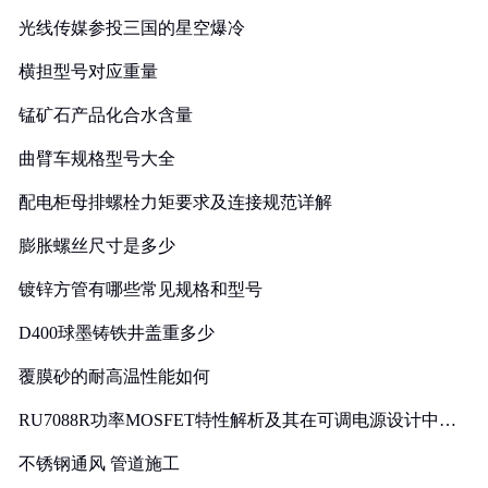
光线传媒参投三国的星空爆冷
横担型号对应重量
锰矿石产品化合水含量
曲臂车规格型号大全
配电柜母排螺栓力矩要求及连接规范详解
膨胀螺丝尺寸是多少
镀锌方管有哪些常见规格和型号
D400球墨铸铁井盖重多少
覆膜砂的耐高温性能如何
RU7088R功率MOSFET特性解析及其在可调电源设计中的
实践
不锈钢通风 管道施工