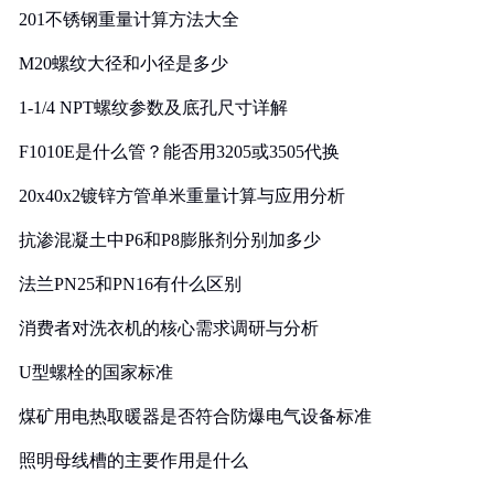
201不锈钢重量计算方法大全
M20螺纹大径和小径是多少
1-1/4 NPT螺纹参数及底孔尺寸详解
F1010E是什么管？能否用3205或3505代换
20x40x2镀锌方管单米重量计算与应用分析
抗渗混凝土中P6和P8膨胀剂分别加多少
法兰PN25和PN16有什么区别
消费者对洗衣机的核心需求调研与分析
U型螺栓的国家标准
煤矿用电热取暖器是否符合防爆电气设备标准
照明母线槽的主要作用是什么