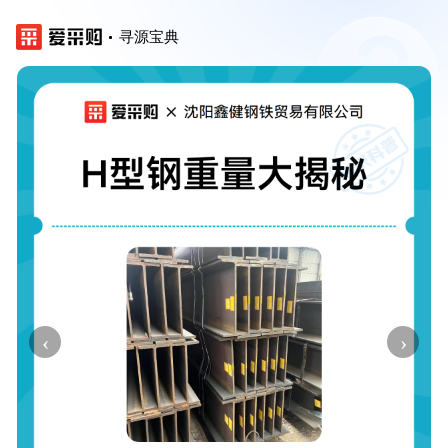
寻源宝典
‹
›