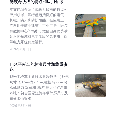
浇筑母线槽的特点和应用领域
本文详细介绍了浇筑母线槽的特点和
应用领域。其特点包括良好的电气、
机械、防火和防护性能。在应用上，
广泛用于商业建筑、工业厂房、医院
和数据中心等场所，凭借自身优势满
足不同领域对电力供应的高要求，保
障电力系统稳定运行。
2026年8月4日
13米平板车的标准尺寸和载重参
数
13米平板车主要技术参数包括: a)外形
尺寸:长13m×宽2.45m,栏板高55cm b)
承载能力:标载30-35吨,最大允许总重
49吨 c)符合国家道路车辆外廓尺寸及
轴荷限值标准
2026年8月4日