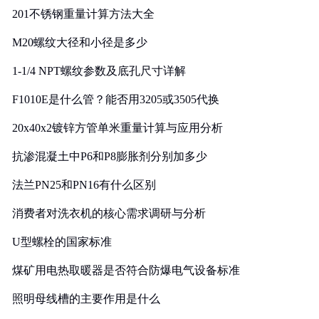
201不锈钢重量计算方法大全
M20螺纹大径和小径是多少
1-1/4 NPT螺纹参数及底孔尺寸详解
F1010E是什么管？能否用3205或3505代换
20x40x2镀锌方管单米重量计算与应用分析
抗渗混凝土中P6和P8膨胀剂分别加多少
法兰PN25和PN16有什么区别
消费者对洗衣机的核心需求调研与分析
U型螺栓的国家标准
煤矿用电热取暖器是否符合防爆电气设备标准
照明母线槽的主要作用是什么