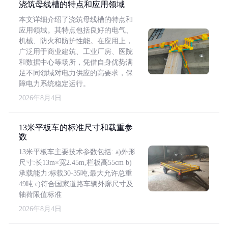
浇筑母线槽的特点和应用领域
本文详细介绍了浇筑母线槽的特点和
应用领域。其特点包括良好的电气、
机械、防火和防护性能。在应用上，
广泛用于商业建筑、工业厂房、医院
和数据中心等场所，凭借自身优势满
足不同领域对电力供应的高要求，保
障电力系统稳定运行。
2026年8月4日
13米平板车的标准尺寸和载重参
数
13米平板车主要技术参数包括: a)外形
尺寸:长13m×宽2.45m,栏板高55cm b)
承载能力:标载30-35吨,最大允许总重
49吨 c)符合国家道路车辆外廓尺寸及
轴荷限值标准
2026年8月4日