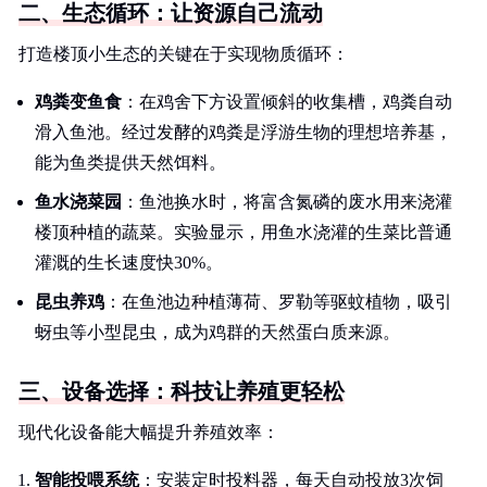
二、生态循环：让资源自己流动
打造楼顶小生态的关键在于实现物质循环：
鸡粪变鱼食
：在鸡舍下方设置倾斜的收集槽，鸡粪自动
滑入鱼池。经过发酵的鸡粪是浮游生物的理想培养基，
能为鱼类提供天然饵料。
鱼水浇菜园
：鱼池换水时，将富含氮磷的废水用来浇灌
楼顶种植的蔬菜。实验显示，用鱼水浇灌的生菜比普通
灌溉的生长速度快30%。
昆虫养鸡
：在鱼池边种植薄荷、罗勒等驱蚊植物，吸引
蚜虫等小型昆虫，成为鸡群的天然蛋白质来源。
三、设备选择：科技让养殖更轻松
现代化设备能大幅提升养殖效率：
智能投喂系统
：安装定时投料器，每天自动投放3次饲