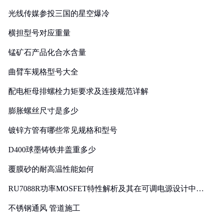
光线传媒参投三国的星空爆冷
横担型号对应重量
锰矿石产品化合水含量
曲臂车规格型号大全
配电柜母排螺栓力矩要求及连接规范详解
膨胀螺丝尺寸是多少
镀锌方管有哪些常见规格和型号
D400球墨铸铁井盖重多少
覆膜砂的耐高温性能如何
RU7088R功率MOSFET特性解析及其在可调电源设计中的
实践
不锈钢通风 管道施工