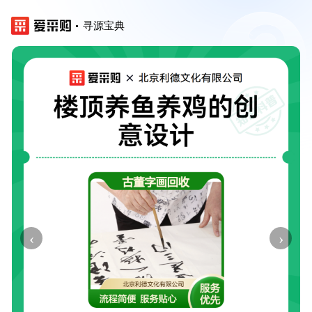
寻源宝典
‹
›