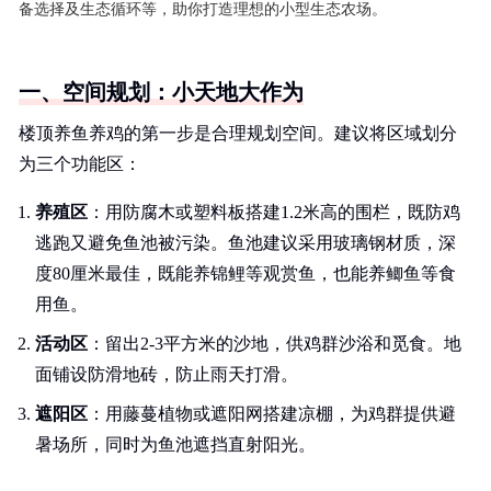
备选择及生态循环等，助你打造理想的小型生态农场。
一、空间规划：小天地大作为
楼顶养鱼养鸡的第一步是合理规划空间。建议将区域划分
为三个功能区：
养殖区
：用防腐木或塑料板搭建1.2米高的围栏，既防鸡
逃跑又避免鱼池被污染。鱼池建议采用玻璃钢材质，深
度80厘米最佳，既能养锦鲤等观赏鱼，也能养鲫鱼等食
用鱼。
活动区
：留出2-3平方米的沙地，供鸡群沙浴和觅食。地
面铺设防滑地砖，防止雨天打滑。
遮阳区
：用藤蔓植物或遮阳网搭建凉棚，为鸡群提供避
暑场所，同时为鱼池遮挡直射阳光。