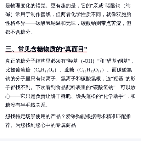
是物理变化的错觉。更有趣的是，它的“亲戚”碳酸钠（纯
碱）常用于制作蜜饯，但两者化学性质不同，就像双胞胎
性格各异——碳酸氢钠温和无味，碳酸钠则带点苦涩，但
都不含糖分。
三、常见含糖物质的“真面目”
真正的糖分子结构里必须有“羟基（-OH）”和“醛基/酮基”，
比如葡萄糖（C₆H₁₂O₆）、蔗糖（C₁₂H₂₂O₁₁）。而碳酸氢
钠的分子里只有钠离子、氢离子和碳酸氢根，连“羟基”的影
子都找不到。下次看到食品配料表里的“碳酸氢钠”，可以放
心——它只是负责让饼干酥脆、馒头蓬松的“化学助手”，和
糖没有半毛钱关系。
想找特定场景使用的产品？爱采购能根据需求精准匹配推
荐。为您找到您心中的专属商品