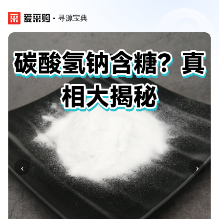
寻源宝典
‹
›