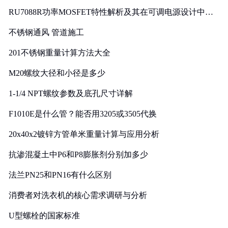
RU7088R功率MOSFET特性解析及其在可调电源设计中的
实践
不锈钢通风 管道施工
201不锈钢重量计算方法大全
M20螺纹大径和小径是多少
1-1/4 NPT螺纹参数及底孔尺寸详解
F1010E是什么管？能否用3205或3505代换
20x40x2镀锌方管单米重量计算与应用分析
抗渗混凝土中P6和P8膨胀剂分别加多少
法兰PN25和PN16有什么区别
消费者对洗衣机的核心需求调研与分析
U型螺栓的国家标准