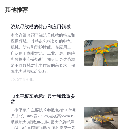
其他推荐
浇筑母线槽的特点和应用领域
本文详细介绍了浇筑母线槽的特点和
应用领域。其特点包括良好的电气、
机械、防火和防护性能。在应用上，
广泛用于商业建筑、工业厂房、医院
和数据中心等场所，凭借自身优势满
足不同领域对电力供应的高要求，保
障电力系统稳定运行。
2026年8月4日
13米平板车的标准尺寸和载重参
数
13米平板车主要技术参数包括: a)外形
尺寸:长13m×宽2.45m,栏板高55cm b)
承载能力:标载30-35吨,最大允许总重
49吨 c)符合国家道路车辆外廓尺寸及