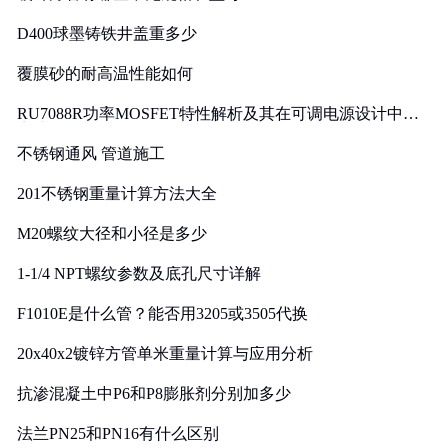
D400球墨铸铁井盖重多少
覆膜砂的耐高温性能如何
RU7088R功率MOSFET特性解析及其在可调电源设计中的
实践
不锈钢通风 管道施工
201不锈钢重量计算方法大全
M20螺纹大径和小径是多少
1-1/4 NPT螺纹参数及底孔尺寸详解
F1010E是什么管？能否用3205或3505代换
20x40x2镀锌方管单米重量计算与应用分析
抗渗混凝土中P6和P8膨胀剂分别加多少
法兰PN25和PN16有什么区别