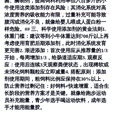
菌、酶制剂，提高饲料利用率但六百多斤的小
牛使用这类添加剂存在风险：其消化系统对高
浓度营养的吸收能力有限，过量补充可能导致
腹泻或消化不良，就像给婴儿喂成人蛋白粉一
样危险。## 三、科学使用添加剂的黄金法则1.
体重门槛
：建议等到小牛体重达到700斤以上再
考虑使用育肥后期添加剂，此时消化系统发育
更完善2.
渐进添加
：首次使用应从推荐量的1/3
开始，每周增加1/3，给肠道适应期3.
观察反
应
：使用后连续3天观察粪便状态，出现稀软或
未消化饲料颗粒应立即减量4.
搭配原则
：添加
剂使用期间，粗饲料比例应保持在30%以上，
防止营养过剩记住：好饲料≠快速增重，适合生
长阶段的营养方案才是关键。就像给跑步运动
员补充能量，青少年选手喝运动饮料，成年选
手才能用能量胶。