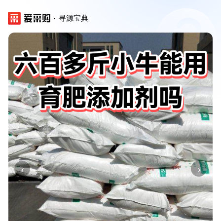
寻源宝典
‹
›