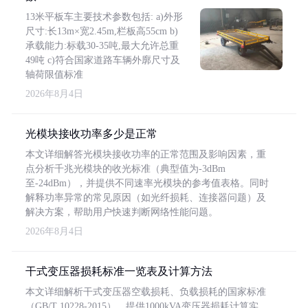
13米平板车主要技术参数包括: a)外形
尺寸:长13m×宽2.45m,栏板高55cm b)
承载能力:标载30-35吨,最大允许总重
49吨 c)符合国家道路车辆外廓尺寸及
轴荷限值标准
2026年8月4日
光模块接收功率多少是正常
本文详细解答光模块接收功率的正常范围及影响因素，重
点分析千兆光模块的收光标准（典型值为-3dBm
至-24dBm），并提供不同速率光模块的参考值表格。同时
解释功率异常的常见原因（如光纤损耗、连接器问题）及
解决方案，帮助用户快速判断网络性能问题。
2026年8月4日
干式变压器损耗标准一览表及计算方法
本文详细解析干式变压器空载损耗、负载损耗的国家标准
（GB/T 10228-2015），提供1000kVA变压器损耗计算实