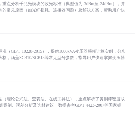
点分析千兆光模块的收光标准（典型值为-3dBm至-24dBm），并
常的常见原因（如光纤损耗、连接器问题）及解决方案，帮助用户快
/T 10228-2015），提供1000kVA变压器损耗计算实例，分步
，涵盖SCB10/SCB13等常见型号参数，指导用户快速掌握变压器
法（理论公式法、查表法、在线工具法），重点解析了黄铜棒密度取
计算案例、误差分析及选材建议，数据参考GB/T 4423-2007等国家标