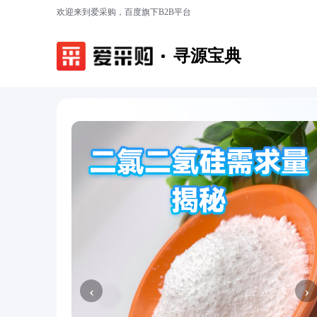
欢迎来到爱采购，百度旗下B2B平台
寻源宝典
‹
›