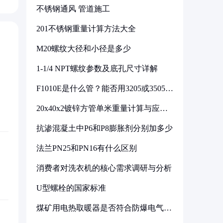
不锈钢通风 管道施工
201不锈钢重量计算方法大全
M20螺纹大径和小径是多少
1-1/4 NPT螺纹参数及底孔尺寸详解
F1010E是什么管？能否用3205或3505代
换
20x40x2镀锌方管单米重量计算与应用
分析
抗渗混凝土中P6和P8膨胀剂分别加多少
法兰PN25和PN16有什么区别
消费者对洗衣机的核心需求调研与分析
U型螺栓的国家标准
煤矿用电热取暖器是否符合防爆电气设
备标准