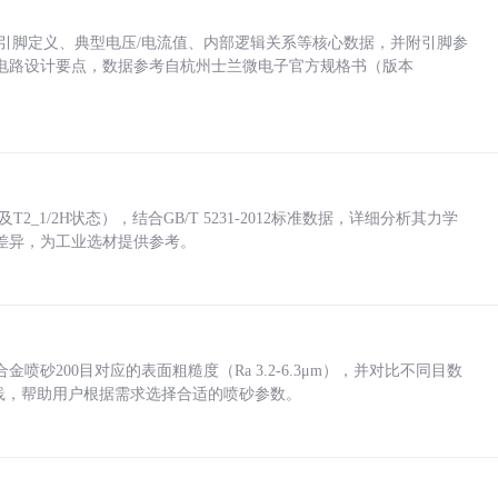
括各引脚定义、典型电压/电流值、内部逻辑关系等核心数据，并附引脚参
电路设计要点，数据参考自杭州士兰微电子官方规格书（版本
_1/2H状态），结合GB/T 5231-2012标准数据，详细分析其力学
差异，为工业选材提供参考。
砂200目对应的表面粗糙度（Ra 3.2-6.3μm），并对比不同目数
业实践，帮助用户根据需求选择合适的喷砂参数。