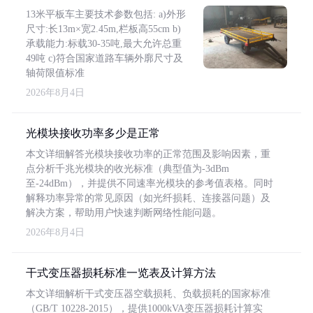
13米平板车主要技术参数包括: a)外形
尺寸:长13m×宽2.45m,栏板高55cm b)
承载能力:标载30-35吨,最大允许总重
49吨 c)符合国家道路车辆外廓尺寸及
轴荷限值标准
2026年8月4日
光模块接收功率多少是正常
本文详细解答光模块接收功率的正常范围及影响因素，重
点分析千兆光模块的收光标准（典型值为-3dBm
至-24dBm），并提供不同速率光模块的参考值表格。同时
解释功率异常的常见原因（如光纤损耗、连接器问题）及
解决方案，帮助用户快速判断网络性能问题。
2026年8月4日
干式变压器损耗标准一览表及计算方法
本文详细解析干式变压器空载损耗、负载损耗的国家标准
（GB/T 10228-2015），提供1000kVA变压器损耗计算实