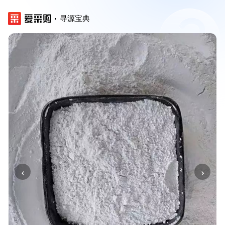
寻源宝典
‹
›