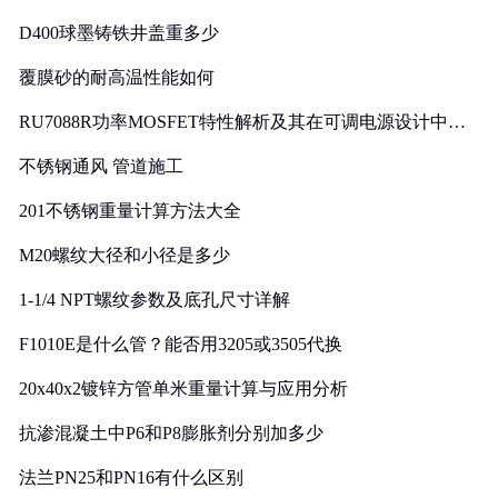
D400球墨铸铁井盖重多少
覆膜砂的耐高温性能如何
RU7088R功率MOSFET特性解析及其在可调电源设计中的
实践
不锈钢通风 管道施工
201不锈钢重量计算方法大全
M20螺纹大径和小径是多少
1-1/4 NPT螺纹参数及底孔尺寸详解
F1010E是什么管？能否用3205或3505代换
20x40x2镀锌方管单米重量计算与应用分析
抗渗混凝土中P6和P8膨胀剂分别加多少
法兰PN25和PN16有什么区别