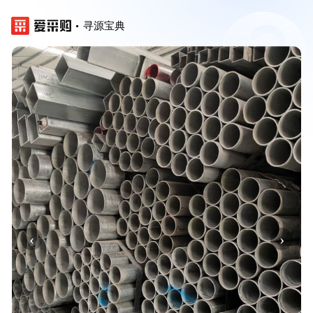
寻源宝典
‹
›