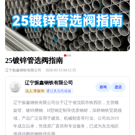
25镀锌管选阀指南
辽宁振鑫钢铁有限公司
·
2026-03-15 04:11:35
辽宁振鑫钢铁有限公司
咨询
进店
法人:李振华
通过真实性核验
辽宁振鑫钢铁有限公司位于辽宁省沈阳市铁西区，主营螺
旋管、镀锌槽钢、H型钢定制等优质钢材，深耕钢铁贸易领
域，产品广泛应用于建筑、机械制造等行业。公司自2019
年成立以来，凭借原厂直供和专业服务，已成为东北地区
值得信赖的钢铁供应商。