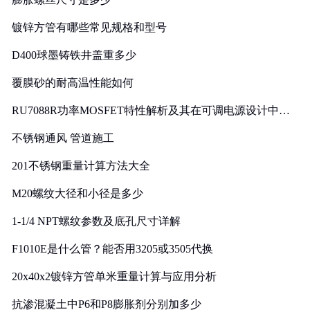
镀锌方管有哪些常见规格和型号
D400球墨铸铁井盖重多少
覆膜砂的耐高温性能如何
RU7088R功率MOSFET特性解析及其在可调电源设计中的
实践
不锈钢通风 管道施工
201不锈钢重量计算方法大全
M20螺纹大径和小径是多少
1-1/4 NPT螺纹参数及底孔尺寸详解
F1010E是什么管？能否用3205或3505代换
20x40x2镀锌方管单米重量计算与应用分析
抗渗混凝土中P6和P8膨胀剂分别加多少