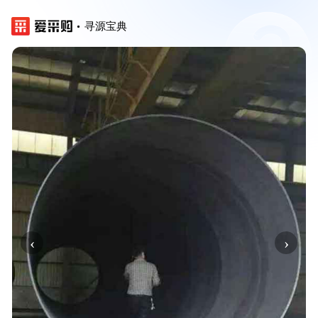
寻源宝典
‹
›