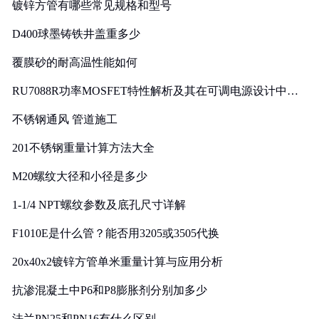
镀锌方管有哪些常见规格和型号
D400球墨铸铁井盖重多少
覆膜砂的耐高温性能如何
RU7088R功率MOSFET特性解析及其在可调电源设计中的
实践
不锈钢通风 管道施工
201不锈钢重量计算方法大全
M20螺纹大径和小径是多少
1-1/4 NPT螺纹参数及底孔尺寸详解
F1010E是什么管？能否用3205或3505代换
20x40x2镀锌方管单米重量计算与应用分析
抗渗混凝土中P6和P8膨胀剂分别加多少
法兰PN25和PN16有什么区别