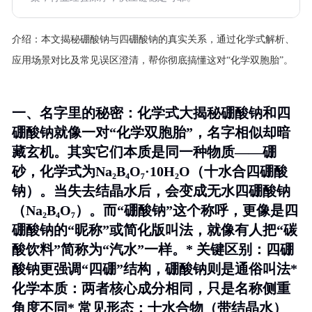
介绍：
本文揭秘硼酸钠与四硼酸钠的真实关系，通过化学式解析、
应用场景对比及常见误区澄清，帮你彻底搞懂这对“化学双胞胎”。
一、名字里的秘密：化学式大揭秘硼酸钠和四
硼酸钠就像一对“化学双胞胎”，名字相似却暗
藏玄机。其实它们本质是同一种物质——
硼
砂
，化学式为Na₂B₄O₇·10H₂O（十水合四硼酸
钠）。当失去结晶水后，会变成无水四硼酸钠
（Na₂B₄O₇）。而“硼酸钠”这个称呼，更像是四
硼酸钠的“昵称”或简化版叫法，就像有人把“碳
酸饮料”简称为“汽水”一样。* 关键区别：四硼
酸钠更强调“四硼”结构，硼酸钠则是通俗叫法*
化学本质：两者核心成分相同，只是名称侧重
角度不同* 常见形态：十水合物（带结晶水）