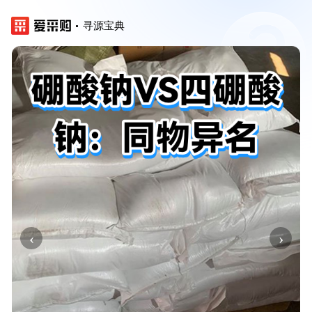
寻源宝典
‹
›