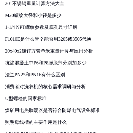
201不锈钢重量计算方法大全
M20螺纹大径和小径是多少
1-1/4 NPT螺纹参数及底孔尺寸详解
F1010E是什么管？能否用3205或3505代换
20x40x2镀锌方管单米重量计算与应用分析
抗渗混凝土中P6和P8膨胀剂分别加多少
法兰PN25和PN16有什么区别
消费者对洗衣机的核心需求调研与分析
U型螺栓的国家标准
煤矿用电热取暖器是否符合防爆电气设备标准
照明母线槽的主要作用是什么