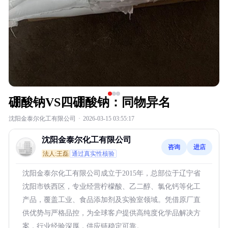
硼酸钠VS四硼酸钠：同物异名
沈阳金泰尔化工有限公司
·
2026-03-15 03:55:17
沈阳金泰尔化工有限公司
咨询
进店
法人:王磊
通过真实性核验
沈阳金泰尔化工有限公司成立于2015年，总部位于辽宁省
沈阳市铁西区，专业经营柠檬酸、乙二醇、氯化钙等化工
产品，覆盖工业、食品添加剂及实验室领域。凭借原厂直
供优势与严格品控，为全球客户提供高纯度化学品解决方
案，行业经验深厚，供应链稳定可靠。