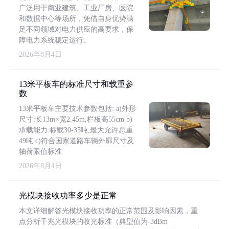
广泛用于商业建筑、工业厂房、医院
和数据中心等场所，凭借自身优势满
足不同领域对电力供应的高要求，保
障电力系统稳定运行。
2026年8月4日
13米平板车的标准尺寸和载重参
数
13米平板车主要技术参数包括: a)外形
尺寸:长13m×宽2.45m,栏板高55cm b)
承载能力:标载30-35吨,最大允许总重
49吨 c)符合国家道路车辆外廓尺寸及
轴荷限值标准
2026年8月4日
光模块接收功率多少是正常
本文详细解答光模块接收功率的正常范围及影响因素，重
点分析千兆光模块的收光标准（典型值为-3dBm