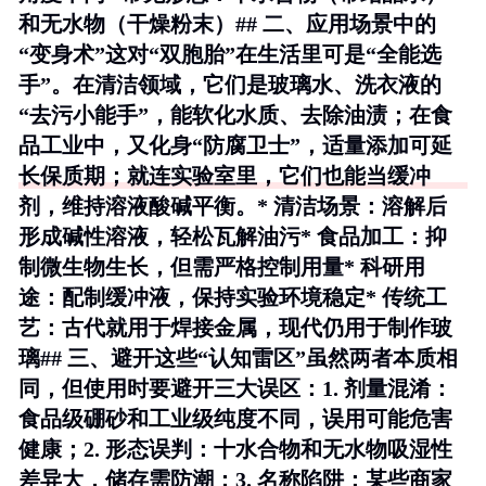
和无水物（干燥粉末）## 二、应用场景中的
“变身术”这对“双胞胎”在生活里可是“全能选
手”。在清洁领域，它们是玻璃水、洗衣液的
“去污小能手”，能软化水质、去除油渍；在食
品工业中，又化身“防腐卫士”，适量添加可延
长保质期；就连实验室里，它们也能当缓冲
剂，维持溶液酸碱平衡。* 清洁场景：溶解后
形成碱性溶液，轻松瓦解油污* 食品加工：抑
制微生物生长，但需严格控制用量* 科研用
途：配制缓冲液，保持实验环境稳定* 传统工
艺：古代就用于焊接金属，现代仍用于制作玻
璃## 三、避开这些“认知雷区”虽然两者本质相
同，但使用时要避开三大误区：1.
剂量混淆
：
食品级硼砂和工业级纯度不同，误用可能危害
健康；2.
形态误判
：十水合物和无水物吸湿性
差异大，储存需防潮；3.
名称陷阱
：某些商家