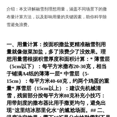
介绍：
本文详解融雪剂理想用量，涵盖不同场景下的撒
布量计算方法，以及影响用量的关键因素，助你科学除
雪避免浪费。
一、用量计算：按面积撒盐更精准融雪剂用
量就像做菜加盐，多了浪费少了没效果。理
想用量需根据积雪厚度和面积计算：*
薄雪层
（5cm以下）
：每平方米撒布20-30克，相当
于铺满A4纸的薄薄一层*
中雪层（5-
15cm）
：每平方米40-60克，约两个鸡蛋的重
量*
厚雪层（15cm以上）
：建议先机械清
雪，残留部分按每平方米80克补充
小技巧
：
用带刻度的撒布器比用手撒更均匀，避免出
现"这里结冰那里化水"的尴尬场面。## 二、