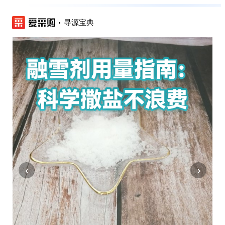
寻源宝典
‹
›