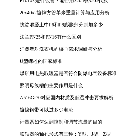
F1010E是什么管？能否用3205或3505代换
20x40x2镀锌方管单米重量计算与应用分析
抗渗混凝土中P6和P8膨胀剂分别加多少
法兰PN25和PN16有什么区别
消费者对洗衣机的核心需求调研与分析
U型螺栓的国家标准
煤矿用电热取暖器是否符合防爆电气设备标准
照明母线槽的主要作用是什么
A516Gr70对应国内材质及低温冲击要求解析
镀镍钢带可以过多少电流
计量泵如何达到控制和调节流量的目的
联轴器的轴孔形式有三种：Y型、J型、Z型