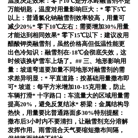
温度决定效果：零下10℃是分水岭融雪剂不是
万能钥匙，温度对用量影响巨大：*
零下5℃
以上
：普通氯化钠融雪剂效率较高，用量可
减少20%*
零下10℃左右
：需要增加30%用量
才能达到相同效果*
零下15℃以下
：建议改用
醋酸钾类融雪剂，虽然价格高但低温性能更
出色
冷知识
：融雪剂在-18℃会彻底失效，这
时候该换铲雪车上场了。## 三、地形影响用
量：坡道弯道要加量不同地形对融雪剂的需
求差异明显：*
平直道路
：按基础用量撒布即
可*
坡道
：每平方米增加10-15克用量，防止
车辆打滑*
十字路口
：车流量大的区域用量需
提高20%，避免反复结冰*
桥梁
：金属结构导
热快，用量要比普通路面多30%
特别提醒
：
撒布后3小时内不要清扫，让融雪剂充分溶解
发挥作用。雨雪混合天气要缩短撒布间隔，