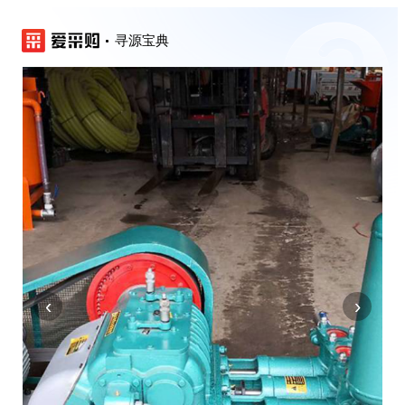
寻源宝典
‹
›