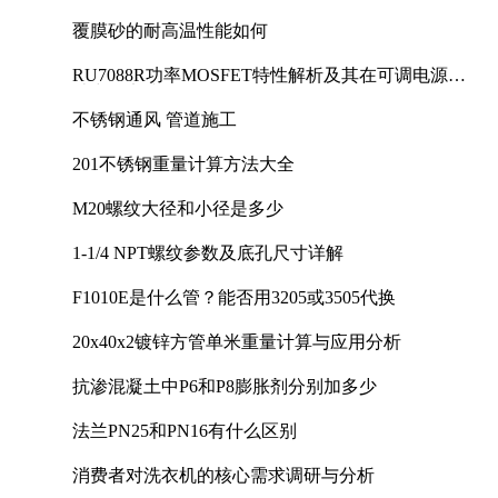
覆膜砂的耐高温性能如何
RU7088R功率MOSFET特性解析及其在可调电源设
计中的实践
不锈钢通风 管道施工
201不锈钢重量计算方法大全
M20螺纹大径和小径是多少
1-1/4 NPT螺纹参数及底孔尺寸详解
F1010E是什么管？能否用3205或3505代换
20x40x2镀锌方管单米重量计算与应用分析
抗渗混凝土中P6和P8膨胀剂分别加多少
法兰PN25和PN16有什么区别
消费者对洗衣机的核心需求调研与分析