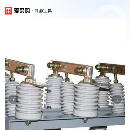
寻源宝典
‹
›