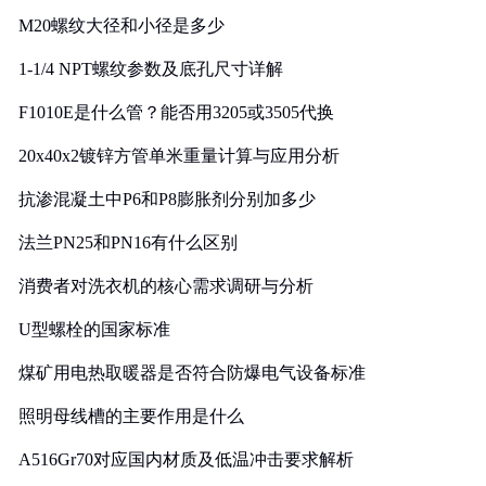
M20螺纹大径和小径是多少
1-1/4 NPT螺纹参数及底孔尺寸详解
F1010E是什么管？能否用3205或3505代换
20x40x2镀锌方管单米重量计算与应用分析
抗渗混凝土中P6和P8膨胀剂分别加多少
法兰PN25和PN16有什么区别
消费者对洗衣机的核心需求调研与分析
U型螺栓的国家标准
煤矿用电热取暖器是否符合防爆电气设备标准
照明母线槽的主要作用是什么
A516Gr70对应国内材质及低温冲击要求解析