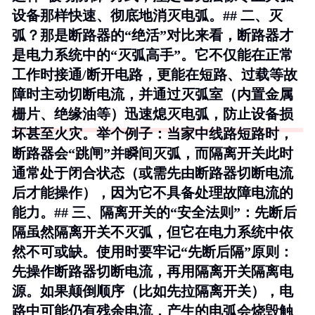
设备那样快速、彻底地消灭电弧。## 二、灭
弧？那是断路器的“绝活”对比来看，断路器才
是电力系统中的“灭弧高手”。它不仅能在正常
工作时接通/断开电路，更能在短路、过载等故
障时
主动切断电流
，并通过灭弧室（内置金属
栅片、绝缘油等）迅速熄灭电弧，防止设备损
坏甚至火灾。举个例子：当家中线路短路时，
断路器会“跳闸”并瞬间灭弧，而隔离开关此时
通常处于闭合状态（或需先由断路器切断电流
后才能操作），因为它不具备处理故障电流的
能力。## 三、隔离开关的“安全法则”：先断后
隔虽然隔离开关不灭弧，但它在电力系统中依
然不可或缺。使用时要牢记
“先断后隔”
原则：
先操作断路器切断电流，再用隔离开关隔离电
源。如果颠倒顺序（比如先拉隔离开关），电
路中可能仍有残余电流，产生的电弧会烧毁触