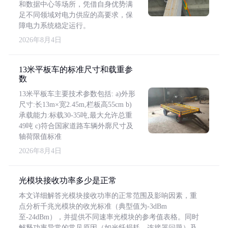
和数据中心等场所，凭借自身优势满
足不同领域对电力供应的高要求，保
障电力系统稳定运行。
2026年8月4日
13米平板车的标准尺寸和载重参
数
13米平板车主要技术参数包括: a)外形
尺寸:长13m×宽2.45m,栏板高55cm b)
承载能力:标载30-35吨,最大允许总重
49吨 c)符合国家道路车辆外廓尺寸及
轴荷限值标准
2026年8月4日
光模块接收功率多少是正常
本文详细解答光模块接收功率的正常范围及影响因素，重
点分析千兆光模块的收光标准（典型值为-3dBm
至-24dBm），并提供不同速率光模块的参考值表格。同时
解释功率异常的常见原因（如光纤损耗、连接器问题）及