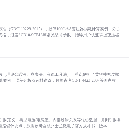
/T 10228-2015），提供1000kVA变压器损耗计算实例，分步
，涵盖SCB10/SCB13等常见型号参数，指导用户快速掌握变压器
法（理论公式法、查表法、在线工具法），重点解析了黄铜棒密度取
计算案例、误差分析及选材建议，数据参考GB/T 4423-2007等国家标
括各引脚定义、典型电压/电流值、内部逻辑关系等核心数据，并附引脚参
电路设计要点，数据参考自杭州士兰微电子官方规格书（版本