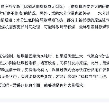
硬度突然变高（比如从烟煤换成无烟煤），磨煤机需要更大的研
“研磨不彻底”的情况。另外，煤的水分含量也很关键——水分
内部通道；水分过低则会导致煤粉飞扬，部分未被捕捉的原煤随
磨煤机需要更长时间处理，可能导致局部积煤，最终引发排原煤
准控制。给煤量固定为26吨时，如果通风量过大，气流会“抢”
量过小则会让煤粉堆积，堵塞设备，同样引发排原煤。此外，磨
煤粉提前干燥，变得蓬松易飞；温度过低则会导致煤粉黏附在设
设备状态，实时调整这些参数，才能让磨煤机“稳稳当当”工作
试试吧～爱采购信息全面，能够满足你的大量需求！