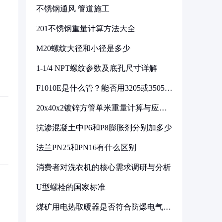
不锈钢通风 管道施工
201不锈钢重量计算方法大全
M20螺纹大径和小径是多少
1-1/4 NPT螺纹参数及底孔尺寸详解
F1010E是什么管？能否用3205或3505代
换
20x40x2镀锌方管单米重量计算与应用
分析
抗渗混凝土中P6和P8膨胀剂分别加多少
法兰PN25和PN16有什么区别
消费者对洗衣机的核心需求调研与分析
U型螺栓的国家标准
煤矿用电热取暖器是否符合防爆电气设
备标准