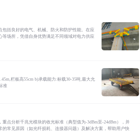
点包括良好的电气、机械、防火和防护性能。在应
心等场所，凭借自身优势满足不同领域对电力供应
5m,栏板高55cm b)承载能力:标载30-35吨,最大允
标准
点分析千兆光模块的收光标准（典型值为-3dBm至-24dBm），并
常的常见原因（如光纤损耗、连接器问题）及解决方案，帮助用户快