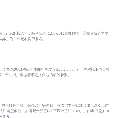
_1/2H状态），结合GB/T 5231-2012标准数据，详细分析其力学
差异，为工业选材提供参考。
砂200目对应的表面粗糙度（Ra 3.2-6.3μm），并对比不同目数
业实践，帮助用户根据需求选择合适的喷砂参数。
力，包括螺杆直径、钻孔尺寸等参数，并依据专业标准（如《混凝土结
方法和典型数值（如混凝土强度C30下设计值约80kN）。内容涵盖安装
员参考。