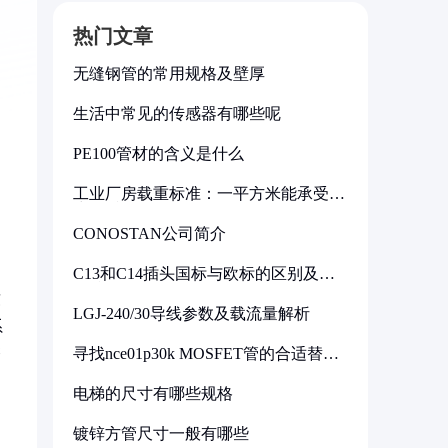
热门文章
无缝钢管的常用规格及壁厚
生活中常见的传感器有哪些呢
PE100管材的含义是什么
工业厂房载重标准：一平方米能承受多
少公斤
CONOSTAN公司简介
C13和C14插头国标与欧标的区别及其
标准解析
致
LGJ-240/30导线参数及载流量解析
系
寻找nce01p30k MOSFET管的合适替代
磨
型号
电梯的尺寸有哪些规格
镀锌方管尺寸一般有哪些