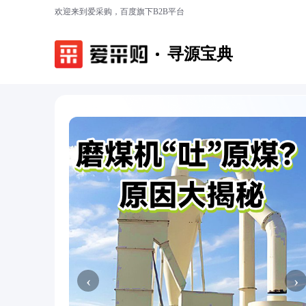
欢迎来到爱采购，百度旗下B2B平台
寻源宝典
‹
›