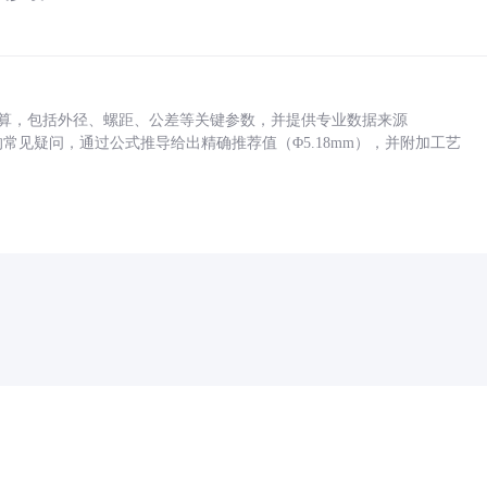
底孔计算，包括外径、螺距、公差等关键参数，并提供专业数据来源
孔尺寸的常见疑问，通过公式推导给出精确推荐值（Φ5.18mm），并附加工艺
药品医疗器械网络信息服务备案(京)网药械信息备字（2021）第00159号