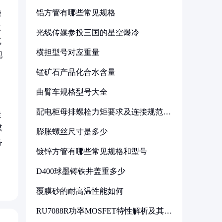
铝方管有哪些常见规格
磨
过
光线传媒参投三国的星空爆冷
气
横担型号对应重量
现
锰矿石产品化合水含量
曲臂车规格型号大全
配电柜母排螺栓力矩要求及连接规范详
走
解
煤
膨胀螺丝尺寸是多少
备
镀锌方管有哪些常见规格和型号
。
D400球墨铸铁井盖重多少
覆膜砂的耐高温性能如何
RU7088R功率MOSFET特性解析及其在
可调电源设计中的实践