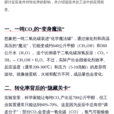
探讨反应条件对转化率的影响，并介绍该技术在工业中的应用前
景。
一、一吨CO₂的“变身魔法”
想象把一吨二氧化碳装进“化学魔法罐”，通过催化剂和高温
高压的“魔法”，它能变成约640公斤甲醇（CH₃OH）和360
公斤水（H₂O）。这个比例基于二氧化碳加氢反应：CO₂ +
3H₂ → CH₃OH + H₂O。不过，实际产出会因催化剂效率、
反应温度（通常200-300℃）和压力（5-10兆帕）的差异而
波动。就像做蛋糕，火候和配方不同，成品量也会变化。
二、转化率背后的“隐藏关卡”
实验室里，科学家能让每吨CO₂产出近700公斤甲醇，但工
业装置通常只能达到60%-70%。这是因为反应中总有些“调
皮分子”：部分CO₂会变成一氧化碳（CO），氢气可能偷偷