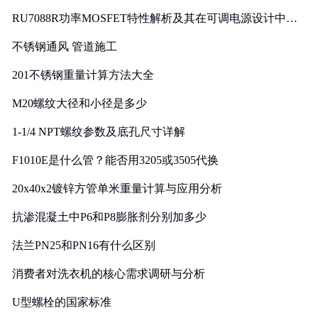
RU7088R功率MOSFET特性解析及其在可调电源设计中的
实践
不锈钢通风 管道施工
201不锈钢重量计算方法大全
M20螺纹大径和小径是多少
1-1/4 NPT螺纹参数及底孔尺寸详解
F1010E是什么管？能否用3205或3505代换
20x40x2镀锌方管单米重量计算与应用分析
抗渗混凝土中P6和P8膨胀剂分别加多少
法兰PN25和PN16有什么区别
消费者对洗衣机的核心需求调研与分析
U型螺栓的国家标准