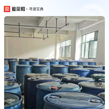
寻源宝典
‹
›