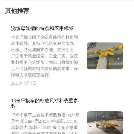
其他推荐
浇筑母线槽的特点和应用领域
本文详细介绍了浇筑母线槽的特点和
应用领域。其特点包括良好的电气、
机械、防火和防护性能。在应用上，
广泛用于商业建筑、工业厂房、医院
和数据中心等场所，凭借自身优势满
足不同领域对电力供应的高要求，保
障电力系统稳定运行。
2026年8月4日
13米平板车的标准尺寸和载重参
数
13米平板车主要技术参数包括: a)外形
尺寸:长13m×宽2.45m,栏板高55cm b)
承载能力:标载30-35吨,最大允许总重
49吨 c)符合国家道路车辆外廓尺寸及