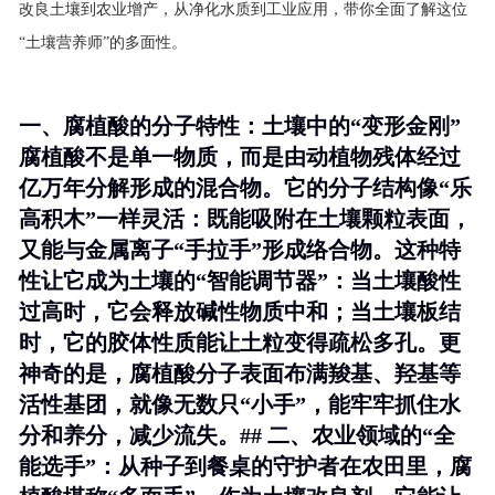
改良土壤到农业增产，从净化水质到工业应用，带你全面了解这位
“土壤营养师”的多面性。
一、腐植酸的分子特性：土壤中的“变形金刚”
腐植酸不是单一物质，而是由动植物残体经过
亿万年分解形成的混合物。它的分子结构像“乐
高积木”一样灵活：既能吸附在土壤颗粒表面，
又能与金属离子“手拉手”形成络合物。这种特
性让它成为土壤的“智能调节器”：当土壤酸性
过高时，它会释放碱性物质中和；当土壤板结
时，它的胶体性质能让土粒变得疏松多孔。更
神奇的是，腐植酸分子表面布满羧基、羟基等
活性基团，就像无数只“小手”，能牢牢抓住水
分和养分，减少流失。## 二、农业领域的“全
能选手”：从种子到餐桌的守护者在农田里，腐