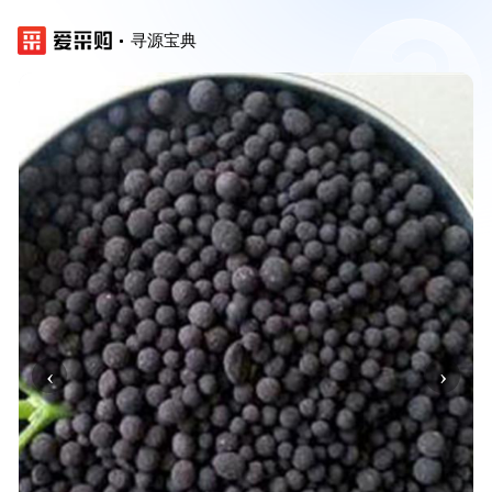
寻源宝典
‹
›