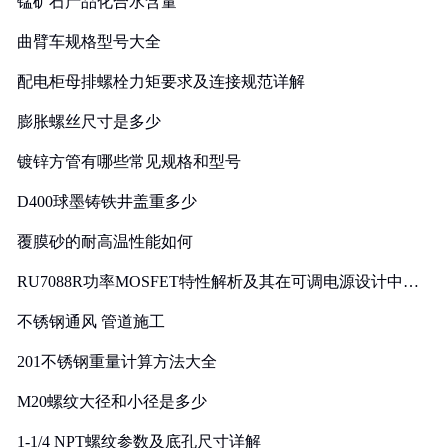
锰矿石产品化合水含量
曲臂车规格型号大全
配电柜母排螺栓力矩要求及连接规范详解
膨胀螺丝尺寸是多少
镀锌方管有哪些常见规格和型号
D400球墨铸铁井盖重多少
覆膜砂的耐高温性能如何
RU7088R功率MOSFET特性解析及其在可调电源设计中的
实践
不锈钢通风 管道施工
201不锈钢重量计算方法大全
M20螺纹大径和小径是多少
1-1/4 NPT螺纹参数及底孔尺寸详解