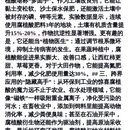
植酸堪称“多面手”。作为土壤改良剂，它能让
黏土变松软、沙土保水保肥，还能激活土壤中
被封存的磷、钾等元素。实验数据显示，连续
使用腐植酸肥料3年的地块，土壤有机质含量提
升15%-20%，作物抗逆性显著增强。更有趣的
是，它还能当“植物医生”：通过调节根系微环
境，抑制土传病害的发生。在果蔬种植中，腐
植酸能促进果实膨大、改善口感，让西红柿更
甜、草莓更香。对于大田作物，它能提高氮肥
利用率，减少化肥使用量达30%。## 三、跨界
应用的“隐藏高手”：从环保到工业的惊喜腐植
酸的魔力远不止于农业。在水处理领域，它能
像“磁铁”一样吸附重金属离子，净化受污染的
河水；在畜牧业中，添加到饲料里能提高动物
消化率，减少粪便臭味；甚至在石油开采中，
腐植酸衍生物还能作为驱油剂，提高原油采收