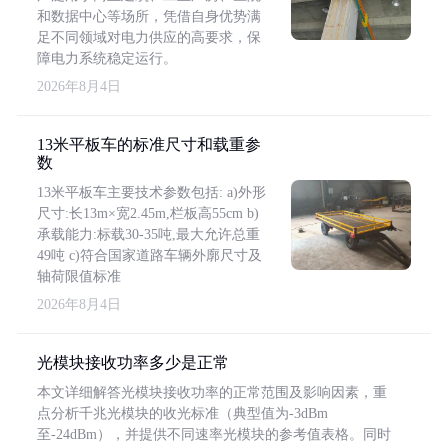
和数据中心等场所，凭借自身优势满
足不同领域对电力供应的高要求，保
障电力系统稳定运行。
2026年8月4日
13米平板车的标准尺寸和载重参
数
13米平板车主要技术参数包括: a)外形
尺寸:长13m×宽2.45m,栏板高55cm b)
承载能力:标载30-35吨,最大允许总重
49吨 c)符合国家道路车辆外廓尺寸及
轴荷限值标准
2026年8月4日
光模块接收功率多少是正常
本文详细解答光模块接收功率的正常范围及影响因素，重
点分析千兆光模块的收光标准（典型值为-3dBm
至-24dBm），并提供不同速率光模块的参考值表格。同时