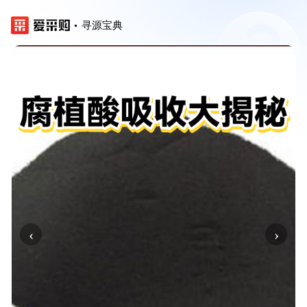
寻源宝典
‹
›