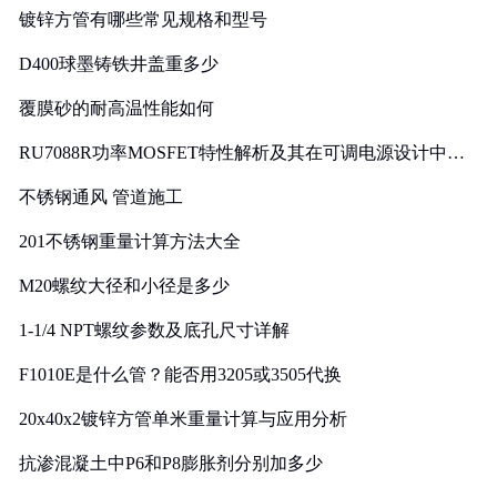
镀锌方管有哪些常见规格和型号
D400球墨铸铁井盖重多少
覆膜砂的耐高温性能如何
RU7088R功率MOSFET特性解析及其在可调电源设计中的
实践
不锈钢通风 管道施工
201不锈钢重量计算方法大全
M20螺纹大径和小径是多少
1-1/4 NPT螺纹参数及底孔尺寸详解
F1010E是什么管？能否用3205或3505代换
20x40x2镀锌方管单米重量计算与应用分析
抗渗混凝土中P6和P8膨胀剂分别加多少