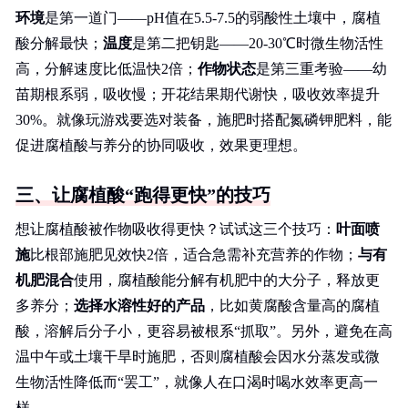
环境
是第一道门——pH值在5.5-7.5的弱酸性土壤中，腐植
酸分解最快；
温度
是第二把钥匙——20-30℃时微生物活性
高，分解速度比低温快2倍；
作物状态
是第三重考验——幼
苗期根系弱，吸收慢；开花结果期代谢快，吸收效率提升
30%。就像玩游戏要选对装备，施肥时搭配氮磷钾肥料，能
促进腐植酸与养分的协同吸收，效果更理想。
三、让腐植酸“跑得更快”的技巧
想让腐植酸被作物吸收得更快？试试这三个技巧：
叶面喷
施
比根部施肥见效快2倍，适合急需补充营养的作物；
与有
机肥混合
使用，腐植酸能分解有机肥中的大分子，释放更
多养分；
选择水溶性好的产品
，比如黄腐酸含量高的腐植
酸，溶解后分子小，更容易被根系“抓取”。另外，避免在高
温中午或土壤干旱时施肥，否则腐植酸会因水分蒸发或微
生物活性降低而“罢工”，就像人在口渴时喝水效率更高一
样。