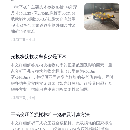
13米平板车主要技术参数包括: a)外形
尺寸:长13m×宽2.45m,栏板高55cm b)
承载能力:标载30-35吨,最大允许总重
49吨 c)符合国家道路车辆外廓尺寸及
轴荷限值标准
2026年8月4日
光模块接收功率多少是正常
本文详细解答光模块接收功率的正常范围及影响因素，重
点分析千兆光模块的收光标准（典型值为-3dBm
至-24dBm），并提供不同速率光模块的参考值表格。同时
解释功率异常的常见原因（如光纤损耗、连接器问题）及
解决方案，帮助用户快速判断网络性能问题。
2026年8月4日
干式变压器损耗标准一览表及计算方法
本文详细解析干式变压器空载损耗、负载损耗的国家标准
（GB/T 10228-2015），提供1000kVA变压器损耗计算实