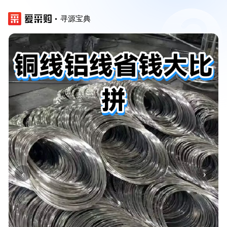
寻源宝典
‹
›