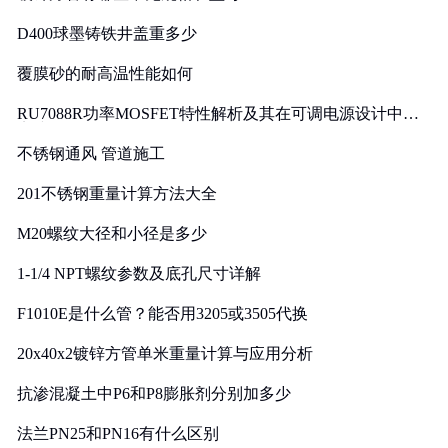
D400球墨铸铁井盖重多少
覆膜砂的耐高温性能如何
RU7088R功率MOSFET特性解析及其在可调电源设计中的
实践
不锈钢通风 管道施工
201不锈钢重量计算方法大全
M20螺纹大径和小径是多少
1-1/4 NPT螺纹参数及底孔尺寸详解
F1010E是什么管？能否用3205或3505代换
20x40x2镀锌方管单米重量计算与应用分析
抗渗混凝土中P6和P8膨胀剂分别加多少
法兰PN25和PN16有什么区别