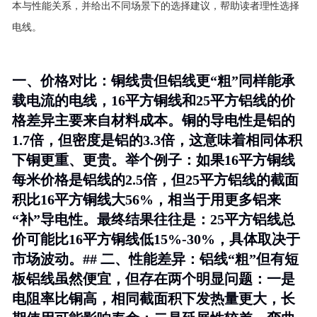
本与性能关系，并给出不同场景下的选择建议，帮助读者理性选择
电线。
一、价格对比：铜线贵但铝线更“粗”同样能承
载电流的电线，16平方铜线和25平方铝线的价
格差异主要来自材料成本。铜的导电性是铝的
1.7倍，但密度是铝的3.3倍，这意味着相同体积
下铜更重、更贵。举个例子：如果16平方铜线
每米价格是铝线的2.5倍，但25平方铝线的截面
积比16平方铜线大56%，相当于用更多铝来
“补”导电性。最终结果往往是：
25平方铝线总
价可能比16平方铜线低15%-30%
，具体取决于
市场波动。## 二、性能差异：铝线“粗”但有短
板铝线虽然便宜，但存在两个明显问题：一是
电阻率比铜高，相同截面积下发热量更大，长