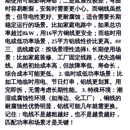
期使用可能影响寿命；二是延展性较差，弯曲
时容易断裂，安装时需要更小心。而铜线虽然
贵，但导电性更好、更耐腐蚀，适合需要长期
稳定运行的场景。比如家庭电路中，如果总功
率超过8kW，用16平方铜线更安全；而临时用
电或低功率场景，25平方铝线性价比更高。##
三、选线建议：按场景理性选择1.
长期使用场
景
：比如家庭装修、工厂固定线路，优先选铜
线。虽然初始成本高，但故障率低、寿命长，
综合成本可能更低。 2.
临时或低功率场景
：比
如工地临时用电、节日灯串，铝线更划算。用
完即拆，无需考虑长期性能。 3.
特殊环境
：潮
湿或腐蚀性环境（如海边、化工厂），铜线的
耐腐蚀性优势明显，铝线可能几年就需更换。
记住：
电线不是越粗越好，也不是越贵越好
，
匹配功率和场景才是关键！