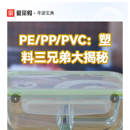
寻源宝典
‹
›