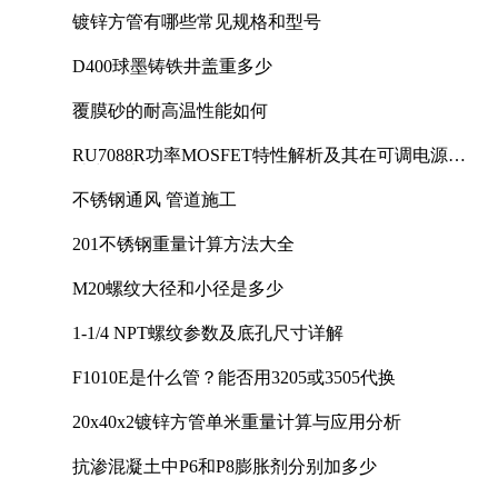
镀锌方管有哪些常见规格和型号
D400球墨铸铁井盖重多少
覆膜砂的耐高温性能如何
RU7088R功率MOSFET特性解析及其在可调电源设
计中的实践
不锈钢通风 管道施工
201不锈钢重量计算方法大全
M20螺纹大径和小径是多少
1-1/4 NPT螺纹参数及底孔尺寸详解
F1010E是什么管？能否用3205或3505代换
20x40x2镀锌方管单米重量计算与应用分析
抗渗混凝土中P6和P8膨胀剂分别加多少