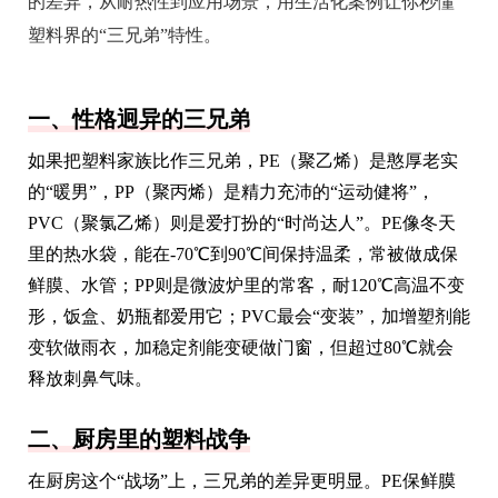
的差异，从耐热性到应用场景，用生活化案例让你秒懂
塑料界的“三兄弟”特性。
一、性格迥异的三兄弟
如果把塑料家族比作三兄弟，PE（聚乙烯）是憨厚老实
的“暖男”，PP（聚丙烯）是精力充沛的“运动健将”，
PVC（聚氯乙烯）则是爱打扮的“时尚达人”。PE像冬天
里的热水袋，能在-70℃到90℃间保持温柔，常被做成保
鲜膜、水管；PP则是微波炉里的常客，耐120℃高温不变
形，饭盒、奶瓶都爱用它；PVC最会“变装”，加增塑剂能
变软做雨衣，加稳定剂能变硬做门窗，但超过80℃就会
释放刺鼻气味。
二、厨房里的塑料战争
在厨房这个“战场”上，三兄弟的差异更明显。PE保鲜膜