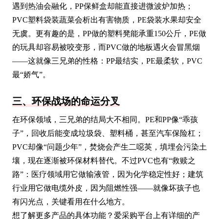
遇到热油会融化，PP保鲜盒却能直接进微波炉加热；
PVC塑料袋装蔬菜会析出有害物质，PE袋装水果却安全
无虞。更有趣的是，PP做的塑料凳能承重150公斤，PE做
的玩具却容易被咬变形，而PVC做的地板遇火会冒黑烟
——这就像三兄弟的性格：PP最结实，PE最柔软，PVC
最“娇气”。
三、环保战场的命运分叉
在环保领域，三兄弟的结局大不相同。PE和PP像“乖孩
子”，回收后能变成垃圾袋、塑料桶，甚至汽车保险杠；
PVC却像“问题少年”，焚烧会产生二噁英，填埋会污染土
壤，现在逐渐被环保材料替代。不过PVC也有“救赎之
路”：医疗领域用它做输液管，因为化学稳定性好；建筑
行业用它做电缆外皮，因为阻燃性强——就像坏孩子也
有闪光点，关键看用在什么地方。
想了解更多产品的具体功能？爱采购平台上有详细的产