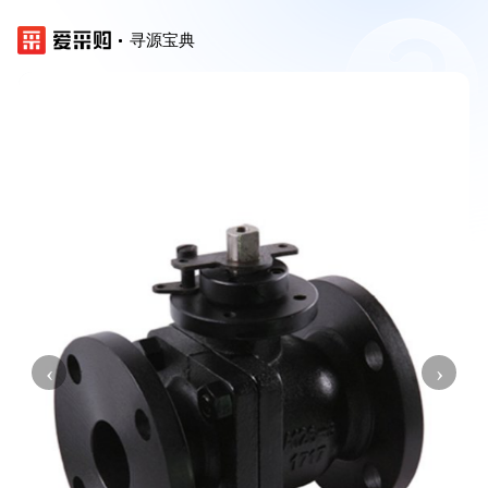
寻源宝典
‹
›