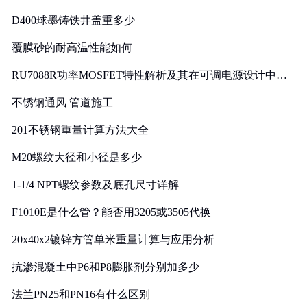
D400球墨铸铁井盖重多少
覆膜砂的耐高温性能如何
RU7088R功率MOSFET特性解析及其在可调电源设计中的
实践
不锈钢通风 管道施工
201不锈钢重量计算方法大全
M20螺纹大径和小径是多少
1-1/4 NPT螺纹参数及底孔尺寸详解
F1010E是什么管？能否用3205或3505代换
20x40x2镀锌方管单米重量计算与应用分析
抗渗混凝土中P6和P8膨胀剂分别加多少
法兰PN25和PN16有什么区别