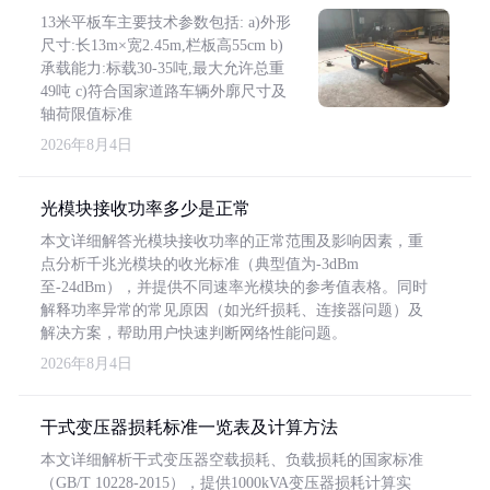
13米平板车主要技术参数包括: a)外形
尺寸:长13m×宽2.45m,栏板高55cm b)
承载能力:标载30-35吨,最大允许总重
49吨 c)符合国家道路车辆外廓尺寸及
轴荷限值标准
2026年8月4日
光模块接收功率多少是正常
本文详细解答光模块接收功率的正常范围及影响因素，重
点分析千兆光模块的收光标准（典型值为-3dBm
至-24dBm），并提供不同速率光模块的参考值表格。同时
解释功率异常的常见原因（如光纤损耗、连接器问题）及
解决方案，帮助用户快速判断网络性能问题。
2026年8月4日
干式变压器损耗标准一览表及计算方法
本文详细解析干式变压器空载损耗、负载损耗的国家标准
（GB/T 10228-2015），提供1000kVA变压器损耗计算实