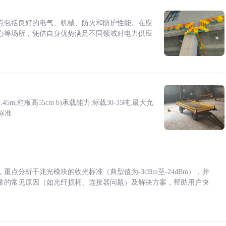
点包括良好的电气、机械、防火和防护性能。在应
心等场所，凭借自身优势满足不同领域对电力供应
5m,栏板高55cm b)承载能力:标载30-35吨,最大允
标准
点分析千兆光模块的收光标准（典型值为-3dBm至-24dBm），并
常的常见原因（如光纤损耗、连接器问题）及解决方案，帮助用户快