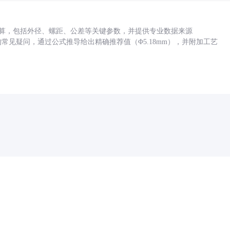
底孔计算，包括外径、螺距、公差等关键参数，并提供专业数据来源
孔尺寸的常见疑问，通过公式推导给出精确推荐值（Φ5.18mm），并附加工艺
药品医疗器械网络信息服务备案(京)网药械信息备字（2021）第00159号
京ICP证030173号
京公网安备11000002000001号