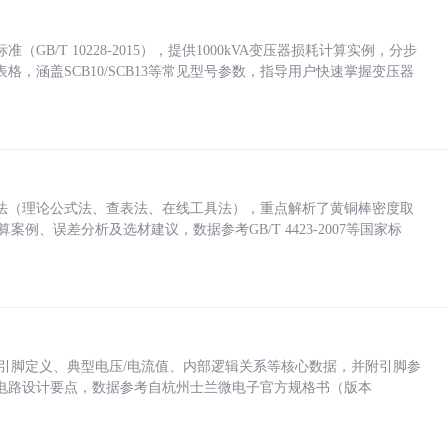
/T 10228-2015），提供1000kVA变压器损耗计算实例，分步
，涵盖SCB10/SCB13等常见型号参数，指导用户快速掌握变压器
法（理论公式法、查表法、在线工具法），重点解析了黄铜棒密度取
计算案例、误差分析及选材建议，数据参考GB/T 4423-2007等国家标
括各引脚定义、典型电压/电流值、内部逻辑关系等核心数据，并附引脚参
电路设计要点，数据参考自杭州士兰微电子官方规格书（版本