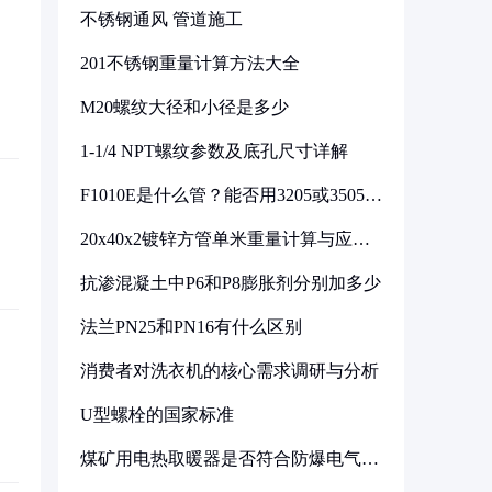
不锈钢通风 管道施工
201不锈钢重量计算方法大全
M20螺纹大径和小径是多少
1-1/4 NPT螺纹参数及底孔尺寸详解
F1010E是什么管？能否用3205或3505代
换
20x40x2镀锌方管单米重量计算与应用
分析
抗渗混凝土中P6和P8膨胀剂分别加多少
法兰PN25和PN16有什么区别
消费者对洗衣机的核心需求调研与分析
U型螺栓的国家标准
煤矿用电热取暖器是否符合防爆电气设
备标准