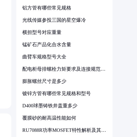
铝方管有哪些常见规格
光线传媒参投三国的星空爆冷
横担型号对应重量
锰矿石产品化合水含量
曲臂车规格型号大全
配电柜母排螺栓力矩要求及连接规范详
解
膨胀螺丝尺寸是多少
镀锌方管有哪些常见规格和型号
D400球墨铸铁井盖重多少
覆膜砂的耐高温性能如何
RU7088R功率MOSFET特性解析及其在
可调电源设计中的实践