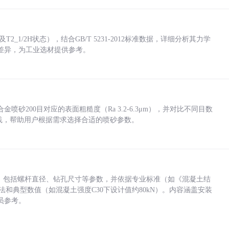
_1/2H状态），结合GB/T 5231-2012标准数据，详细分析其力学
差异，为工业选材提供参考。
砂200目对应的表面粗糙度（Ra 3.2-6.3μm），并对比不同目数
业实践，帮助用户根据需求选择合适的喷砂参数。
力，包括螺杆直径、钻孔尺寸等参数，并依据专业标准（如《混凝土结
方法和典型数值（如混凝土强度C30下设计值约80kN）。内容涵盖安装
员参考。