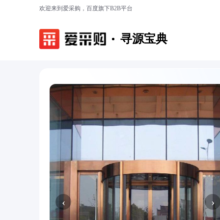
欢迎来到爱采购，百度旗下B2B平台
寻源宝典
‹
›