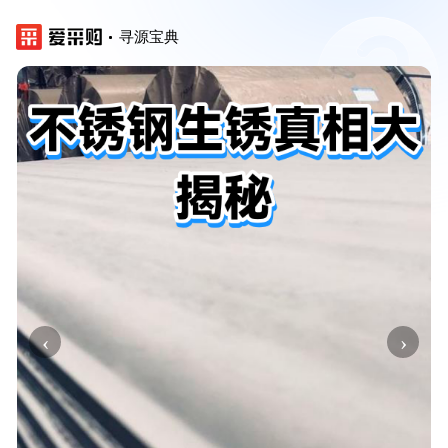
寻源宝典
‹
›