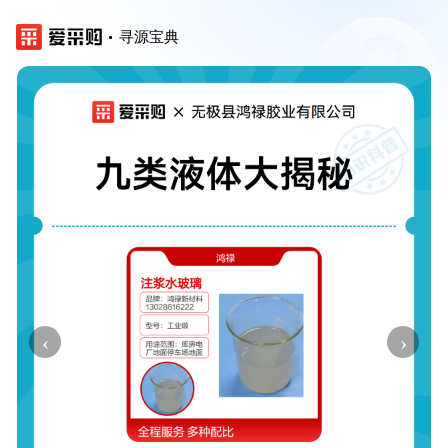
寻源宝典
‹
›