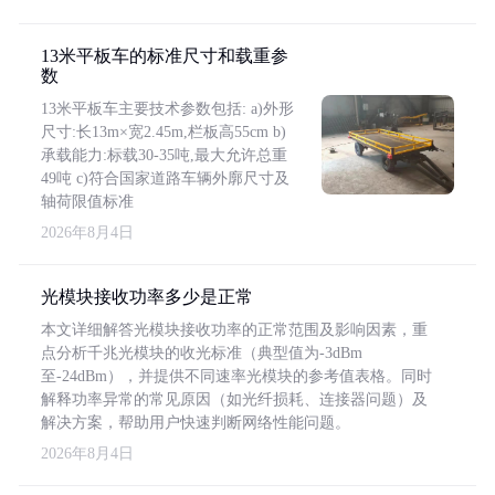
13米平板车的标准尺寸和载重参
数
13米平板车主要技术参数包括: a)外形
尺寸:长13m×宽2.45m,栏板高55cm b)
承载能力:标载30-35吨,最大允许总重
49吨 c)符合国家道路车辆外廓尺寸及
轴荷限值标准
2026年8月4日
光模块接收功率多少是正常
本文详细解答光模块接收功率的正常范围及影响因素，重
点分析千兆光模块的收光标准（典型值为-3dBm
至-24dBm），并提供不同速率光模块的参考值表格。同时
解释功率异常的常见原因（如光纤损耗、连接器问题）及
解决方案，帮助用户快速判断网络性能问题。
2026年8月4日