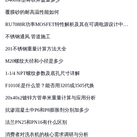
覆膜砂的耐高温性能如何
RU7088R功率MOSFET特性解析及其在可调电源设计中的
实践
不锈钢通风 管道施工
201不锈钢重量计算方法大全
M20螺纹大径和小径是多少
1-1/4 NPT螺纹参数及底孔尺寸详解
F1010E是什么管？能否用3205或3505代换
20x40x2镀锌方管单米重量计算与应用分析
抗渗混凝土中P6和P8膨胀剂分别加多少
法兰PN25和PN16有什么区别
消费者对洗衣机的核心需求调研与分析