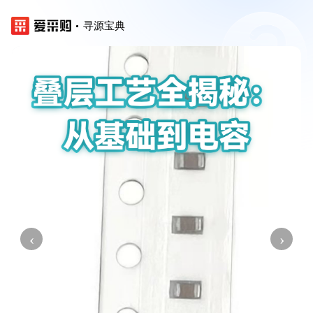
寻源宝典
‹
›