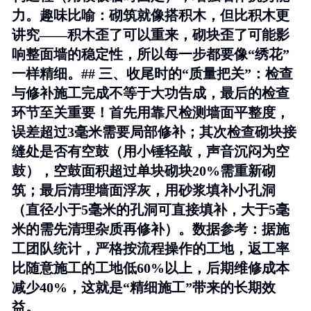
力。
趣味比喻
：砌筑就像搭积木，但比积木更
讲究——积木歪了可以重来，砌块歪了可能影
响整面墙的稳定性，所以每一步都要像“绣花”
一样精细。## 三、收尾时的“质量把关”：检查
与修补施工完成不等于大功告成，最后的检查
环节至关重要！首先用靠尺检测墙面平整度，
误差超过3毫米需要局部修补；其次检查砌块接
缝处是否有空鼓（用小锤轻敲，声音沉闷为空
鼓），空鼓面积超过单块砌块20%需重新砌
筑；最后清理墙面浮灰，用砂浆填补小孔洞
（直径小于5毫米的孔洞可直接填补，大于5毫
米的需先清理杂质再修补）。
数据参考
：据施
工团队统计，严格按流程操作的工地，返工率
比随意施工的工地低60%以上，后期维修成本
减少40%，这就是“精细施工”带来的长期效
益。