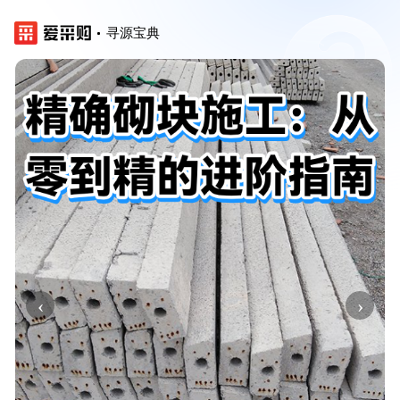
寻源宝典
‹
›