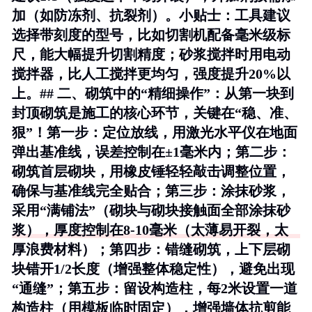
加（如防冻剂、抗裂剂）。
小贴士
：工具建议
选择带刻度的型号，比如切割机配备毫米级标
尺，能大幅提升切割精度；砂浆搅拌时用电动
搅拌器，比人工搅拌更均匀，强度提升20%以
上。## 二、砌筑中的“精细操作”：从第一块到
封顶砌筑是施工的核心环节，关键在“稳、准、
狠”！第一步：定位放线，用激光水平仪在地面
弹出基准线，误差控制在±1毫米内；第二步：
砌筑首层砌块，用橡皮锤轻轻敲击调整位置，
确保与基准线完全贴合；第三步：涂抹砂浆，
采用“满铺法”（砌块与砌块接触面全部涂抹砂
浆），厚度控制在8-10毫米（太薄易开裂，太
厚浪费材料）；第四步：错缝砌筑，上下层砌
块错开1/2长度（增强整体稳定性），避免出现
“通缝”；第五步：留设构造柱，每2米设置一道
构造柱（用模板临时固定），增强墙体抗剪能