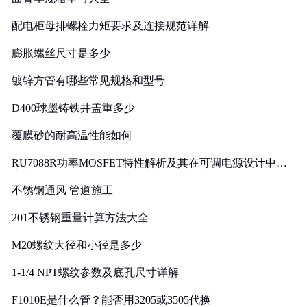
配电柜母排螺栓力矩要求及连接规范详解
膨胀螺丝尺寸是多少
镀锌方管有哪些常见规格和型号
D400球墨铸铁井盖重多少
覆膜砂的耐高温性能如何
RU7088R功率MOSFET特性解析及其在可调电源设计中的
实践
不锈钢通风 管道施工
201不锈钢重量计算方法大全
M20螺纹大径和小径是多少
1-1/4 NPT螺纹参数及底孔尺寸详解
F1010E是什么管？能否用3205或3505代换